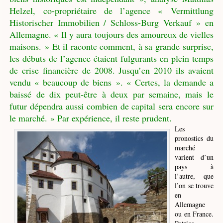
Helzel, co-propriétaire de l’agence « Vermittlung
Historischer Immobilien / Schloss-Burg Verkauf » en
Allemagne. « Il y aura toujours des amoureux de vielles
maisons. » Et il raconte comment, à sa grande surprise,
les débuts de l’agence étaient fulgurants en plein temps
de crise financière de 2008. Jusqu’en 2010 ils avaient
vendu « beaucoup de biens ». « Certes, la demande a
baissé de dix peut-être à deux par semaine, mais le
futur dépendra aussi combien de capital sera encore sur
le marché. » Par expérience, il reste prudent.
Les
pronostics du
marché
varient d’un
pays à
l’autre, que
l’on se trouve
en
Allemagne
ou en France.