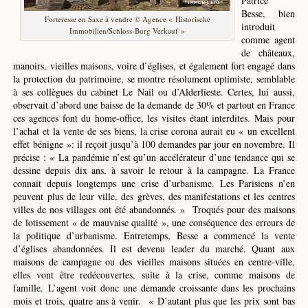
Patrice
Besse, bien
Forteresse en Saxe à vendre © Agence « Historische
introduit
Immobilien/Schloss-Burg Verkauf »
comme agent
de châteaux,
manoirs, vieilles maisons, voire d’églises, et également fort engagé dans
la protection du patrimoine, se montre résolument optimiste, semblable
à ses collègues du cabinet Le Nail ou d’Alderlieste. Certes, lui aussi,
observait d’abord une baisse de la demande de 30% et partout en France
ces agences font du home-office, les visites étant interdites. Mais pour
l’achat et la vente de ses biens, la crise corona aurait eu « un excellent
effet bénigne »: il reçoit jusqu’à 100 demandes par jour en novembre. Il
précise : « La pandémie n’est qu’un accélérateur d’une tendance qui se
dessine depuis dix ans, à savoir le retour à la campagne. La France
connait depuis longtemps une crise d’urbanisme. Les Parisiens n’en
peuvent plus de leur ville, des grèves, des manifestations et les centres
villes de nos villages ont été abandonnés. » Troqués pour des maisons
de lotissement « de mauvaise qualité », une conséquence des erreurs de
la politique d’urbanisme. Entretemps, Besse a commencé la vente
d’églises abandonnées. Il est devenu leader du marché. Quant aux
maisons de campagne ou des vieilles maisons situées en centre-ville,
elles vont être redécouvertes, suite à la crise, comme maisons de
famille. L’agent voit donc une demande croissante dans les prochains
mois et trois, quatre ans à venir. « D’autant plus que les prix sont bas