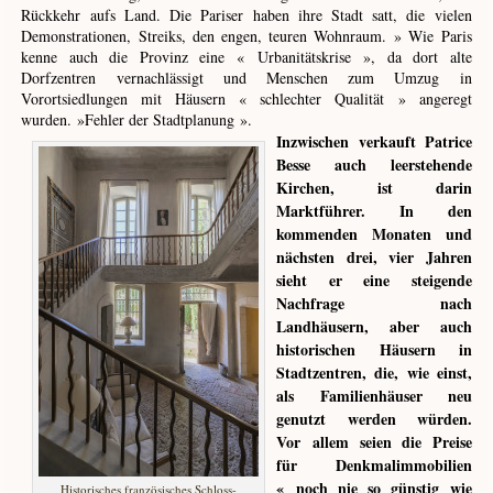
Rückkehr aufs Land. Die Pariser haben ihre Stadt satt, die vielen
Demonstrationen, Streiks, den engen, teuren Wohnraum. » Wie Paris
kenne auch die Provinz eine « Urbanitätskrise », da dort alte
Dorfzentren vernachlässigt und Menschen zum Umzug in
Vorortsiedlungen mit Häusern « schlechter Qualität » angeregt
wurden. »Fehler der Stadtplanung ».
Inzwischen verkauft Patrice
Besse auch leerstehende
Kirchen, ist darin
Marktführer. In den
kommenden Monaten und
nächsten drei, vier Jahren
sieht er eine steigende
Nachfrage nach
Landhäusern, aber auch
historischen Häusern in
Stadtzentren, die, wie einst,
als Familienhäuser neu
genutzt werden würden.
Vor
allem seien die Preise
für Denkmalimmobilien
« noch nie so günstig wie
Historisches französisches Schloss-