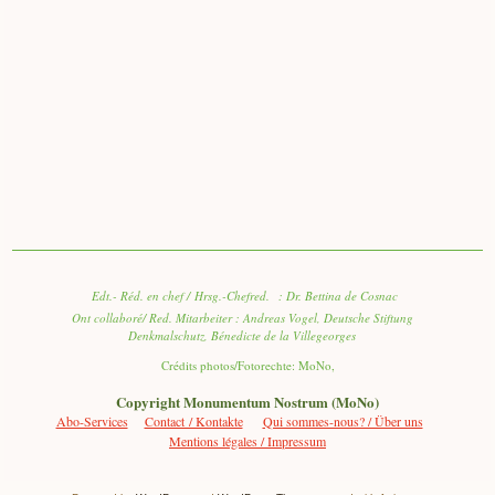
Edt.- Réd. en chef / Hrsg.-Chefred. : Dr. Bettina de Cosnac
Ont collaboré/ Red. Mitarbeiter : Andreas Vogel, Deutsche Stiftung
Denkmalschutz, Bénedicte de la Villegeorges
Crédits photos/Fotorechte: MoNo,
Copyright Monumentum Nostrum (MoNo)
Abo-Services
Contact / Kontakte
Qui sommes-nous? / Über uns
Mentions légales / Impressum