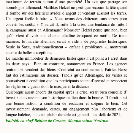
maximum de terrain autour d’une propriété. Un avis que partage son
homologue allemand. Matthias Helzel ne peut que secouer la tête quand
il tombe sur des héritiers avides d’argent et vendant aussitôt les terres.
Un argent facile à faire. « Nous avons des châteaux sans terres pour
couvrir les coûts. » Y aurait-il, suite à la crise, une tendance de fuite à
la campagne aussi en Allemagne? Monsieur Helzel pense que non, bien
qu’il vient d’avoir une cliente citadine évoquant ce motif. De toute
manière, le marché allemand serait « vidé » de propriétés historiques.
Seule la Saxe, traditionnellement « enfant à problèmes », montrerait
encore de belles exceptions.
Le marché immobilier de demeures historiques n’est point à l’arrêt dans
les deux pays. Bien au contraire, notamment en France. Les agences
rentrent et vendent des biens. Contraint au confinement, Patrice Besse
fait des estimations sur dossier. Tandis qu’en Allemagne, les visites se
poursuivent à condition que les participants soient d’accord et respectent
les règles en vigueur dont le masque et la distan
ce.
Quiconque aurait encore du capital après la crise, serait bien conseillé d’
investir dans une maison historique au lieu dans la bourse. Il ferait ainsi
une bonne action, à condition de restaurer et soigner le bien. Cet
investissement demande, certes, un engagement plus laborieux et de
longue haleine, mais un plaisir durable est garanti – au-délà de 2021.
Ed./réd. en chef Bettina de Cosnac, Monumentum Nostrum