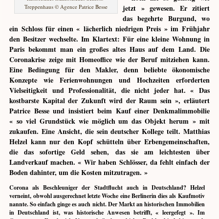
Treppenhaus © Agence Patrice Besse
jetzt » gewesen. Er zitiert
das begehrte Burgund, wo
ein Schloss für einen « lächerlich niedrigen Preis » im Frühjahr
den Besitzer wechselte. Im Klartext: Für eine kleine Wohnung in
Paris bekommt man ein großes altes Haus auf dem Land. Die
Coronakrise zeige mit Homeoffice wie der Beruf mitziehen kann.
Eine Bedingung für den Makler, denn beliebte ökonomische
Konzepte wie Ferienwohnungen und Hochzeiten erforderten
Vielseitigkeit und Professionalität, die nicht jeder hat. « Das
kostbarste Kapital der Zukunft wird der Raum sein », erläutert
Patrice Besse und insistiert beim Kauf einer Denkmalimmobilie
« so viel Grundstück wie möglich um das Objekt herum » mit
zukaufen. Eine Ansicht, die sein deutscher Kollege teilt. Matthias
Helzel kann nur den Kopf
schütteln über Erbengemeinschaften,
die das sofortige Geld sehen, das sie am leichtesten über
Landverkauf machen. « Wir haben Schlösser, da fehlt einfach der
Boden dahinter, um die Kosten mitzutragen. »
Corona als Beschleuniger der Stadtflucht auch in Deutschland? Helzel
verneint, obwohl ausgerechnet letzte Woche eine Berlinerin dies als Kaufmotiv
nannte. So einfach ginge es auch nicht. Der Markt an historischen Immobilien
in Deutschland ist, was historische Anwesen betrifft, « leergefegt ». Im