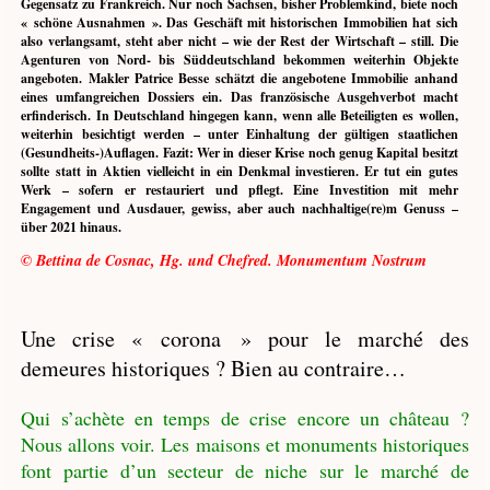
Gegensatz zu Frankreich. Nur noch Sachsen, bisher Problemkind, biete noch
« schöne Ausnahmen ». Das Geschäft mit historischen Immobilien hat sich
also verlangsamt, steht aber nicht – wie der Rest der Wirtschaft – still. Die
Agenturen von Nord- bis Süddeutschland bekommen weiterhin Objekte
angeboten. Makler Patrice Besse schätzt die angebotene Immobilie anhand
eines umfangreichen Dossiers ein. Das französische Ausgehverbot macht
erfinderisch. In Deutschland hingegen kann, wenn alle Beteiligten es wollen,
weiterhin besichtigt werden – unter Einhaltung der gültigen staatlichen
(Gesundheits-)Auflagen. Fazit: Wer in dieser Krise noch genug Kapital besitzt
sollte statt in Aktien vielleicht in ein Denkmal investieren. Er tut ein gutes
Werk – sofern er restauriert und pflegt. Eine Investition mit mehr
Engagement und Ausdauer, gewiss, aber auch nachhaltige(re)m Genuss –
über 2021 hinaus.
© Bettina de Cosnac, Hg. und Chefred. Monumentum Nostrum
Une crise « corona » pour le marché des
demeures historiques ? Bien au contraire…
Qui s’achète en temps de crise encore un château ?
Nous allons voir. Les maisons et monuments historiques
font partie d’un secteur de niche sur le marché de