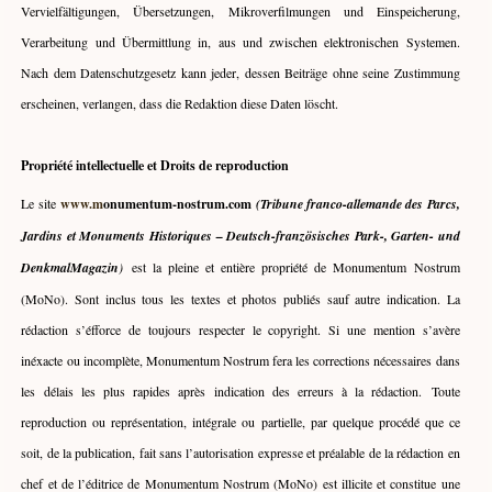
Vervielfältigungen, Übersetzungen, Mikroverfilmungen und Einspeicherung,
Verarbeitung und Übermittlung in, aus und zwischen elektronischen Systemen.
Nach dem Datenschutzgesetz kann jeder, dessen Beiträge ohne seine Zustimmung
erscheinen, verlangen, dass die Redaktion diese Daten löscht.
Propriété intellectuelle et Droits de reproduction
Le site
www.m
onumentum-nostrum.com
(Tribune franco-allemande des Parcs,
Jardins et Monuments Historiques – Deutsch-französisches Park-, Garten- und
DenkmalMagazin
)
est la pleine et entière propriété de Monumentum Nostrum
(MoNo). Sont inclus tous les textes et photos publiés sauf autre indication. La
rédaction s’éfforce de toujours respecter le copyright. Si une mention s’avère
inéxacte ou incomplète, Monumentum Nostrum fera les corrections nécessaires dans
les délais les plus rapides après indication des erreurs à la rédaction.
Toute
reproduction ou représentation, intégrale ou partielle, par quelque procédé que ce
soit, de la publication, fait sans l’autorisation expresse et préalable de la rédaction en
chef et de l’éditrice de Monumentum Nostrum (MoNo) est illicite et constitue une