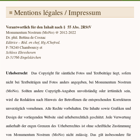
Mentions légales / Impressum
Verantwortlich für den Inhalt nach § 55 Abs. 2RStV
Monumentum Nostrum (MoNo) @ 2012-2022
Dr. phil. Bettina de Cosnac
Editrice – Réd. en chef, Hg./Chefred.
F-78240 Chambourcy et
Schloss Ehreshoven
D-51766 Engelskirchen
Urheberrecht
Das Copyright für sämtliche Fotos und Textbeiträge liegt, sofern
nicht bei Textbeiträgen und Fotos anders angegeben, bei Monumentum Nostrum
(MoNo). Sollten andere Copyrigth-Angaben unvollständig oder irrtümlich sein,
wird die Redaktion nach Hinweis der Betroffenen die entsprechenden Korrekturen
unverzüglich vornehmen. Alle Rechte vorbehalten. Die Inhalte sowie Grafiken und
Design der vorliegenden Website sind urheberrechtlich geschützt. Jede Verwertung
außerhalb der engen Grenzen des Urheberrechtes ist ohne schriftliche Zustimmung
von Monumentum Nostrum (MoNo) nicht zulässig. Das gilt insbesondere für