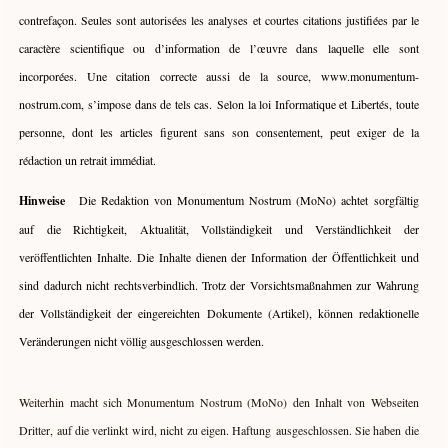
contrefaçon. Seules sont autorisées les analyses et courtes citations justifiées par le
caractère scientifique ou d’information de l’œuvre dans laquelle elle sont
incorporées. Une citation correcte aussi de la source, www.monumentum-
nostrum.com, s’impose dans de tels cas.
Selon la loi Informatique et Libertés, toute
personne, dont les articles figurent sans son consentement, peut exiger de la
rédaction un retrait immédiat.
Hinweise
Die Redaktion von Monumentum Nostrum (MoNo) achtet sorgfältig
auf die Richtigkeit, Aktualität, Vollständigkeit und Verständlichkeit der
veröffentlichten Inhalte. Die Inhalte dienen der Information der Öffentlichkeit und
sind dadurch nicht rechtsverbindlich. Trotz der Vorsichtsmaßnahmen zur Wahrung
der Vollständigkeit der eingereichten Dokumente (Artikel), können redaktionelle
Veränderungen nicht völlig ausgeschlossen werden.
Weiterhin macht sich Monumentum Nostrum (MoNo) den Inhalt von Webseiten
Dritter, auf die verlinkt wird, nicht zu eigen. Haftung ausgeschlossen. Sie haben die