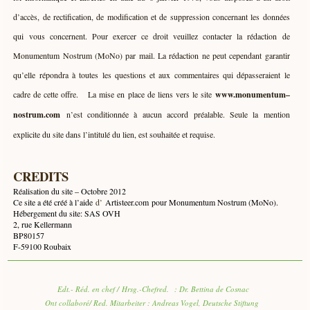
d’accès, de rectification, de modification et de suppression concernant les données
qui vous concernent. Pour exercer ce droit veuillez contacter la rédaction de
Monumentum Nostrum (MoNo) par mail. La rédaction ne peut cependant garantir
qu’elle répondra à toutes les questions et aux commentaires qui dépasseraient le
cadre de cette offre. La mise en place de liens vers le site
www.monumentum
–
nostrum.com
n’est conditionnée à aucun accord préalable. Seule la mention
explicite du site dans l’intitulé du lien, est souhaitée et requise.
CREDITS
Réalisation du site – Octobre 2012
Ce site a été créé à l’aide
d’
Artisteer.com
pour Monumentum Nostrum (MoNo).
Hébergement du site: SAS OVH
2, rue Kellermann
BP80157
F-59100 Roubaix
Edt.- Réd. en chef / Hrsg.-Chefred. : Dr. Bettina de Cosnac
Ont collaboré/ Red. Mitarbeiter : Andreas Vogel, Deutsche Stiftung