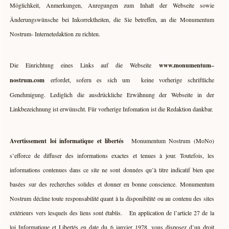
Möglichkeit, Anmerkungen, Anregungen zum Inhalt der Webseite sowie
Änderungswünsche bei Inkorrektheiten, die Sie betreffen, an die Monumentum
Nostrum- Internetedaktion zu richten.
Die Einrichtung eines Links auf die Webseite
www.monumentum
–
nostrum.com
erfordet, sofern es sich um keine vorherige schriftliche
Genehmigung. Lediglich die ausdrückliche Erwähnung der Webseite in der
Linkbezeichnung ist erwünscht. Für vorherige Infomation ist die Redaktion dankbar.
Avertissement loi informatique et libertés
Monumentum Nostrum (MoNo)
s’efforce de diffuser des informations exactes et tenues à jour. Toutefois, les
informations contenues dans ce site ne sont données qu’à titre indicatif bien que
basées sur des recherches solides et donner en bonne conscience. Monumentum
Nostrum décline toute responsabilité quant à la disponibilité ou au contenu des sites
extérieurs vers lesquels des liens sont établis. En application de l’article 27 de la
loi Informatique et Libertés en date du 6 janvier 1978, vous disposez d’un droit