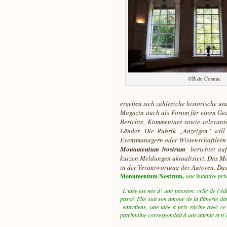
©B.de Cosnac
ergeben sich zahlreiche historische u
Magazin auch als Forum für einen Ged
Berichte, Kommentare sowie relevant
Länder. Die Rubrik „Anzeigen“ will
Eventmanagern oder Wissenschaftlern
Monumentum Nostrum
berichtet au
kurzen Meldungen aktualisiert. Das Ma
in der Verantwortung der Autoren. Das
Monumentum Nostrum,
une initiative pr
L’idée est née d’ une passion: celle de l’é
passé. Elle suit son amour de la flânerie 
entretiens, une idée a pris racine avec ce
patrimoine correspondait à une attente et n’