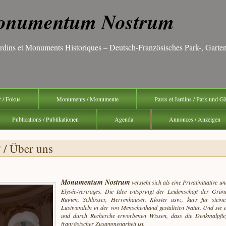
numentum Nostrum
Jardins et Monuments Historiques – Deutsch-Französisches Park-, Gar
r / Fokus
Monuments / Monumente
Parcs et Jardins / Park und G
Publications / Publikationen
Agenda
Annonces / Anzeigen
 / Über uns
Monumentum Nostrum
versteht sich als eine Privatinitiative
Elysée-
Vertrages. Die Idee entspringt der Leidenschaft der Grü
Ruinen, Schlösser, Herrenhäuser, Klöster usw., kurz für stein
Lustwandeln in der von Menschenhand gestalteten Natur. Und sie 
und durch Recherche erworbenen Wissen, dass die Denkmalpflege
französischer Zusammenarbeit ist.