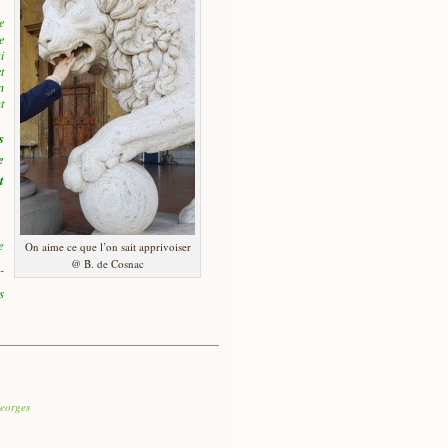
e
e
i
t
n
t
s
e
t
e
On aime ce que l’on sait apprivoiser
@ B. de Cosnac
-
s
georges