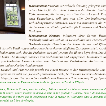
Monumentum Nostrum
verwirklicht den lang gehegten Wu
beider Länder für das reiche Kulturgut des Nachbarlandes 
Einbahnstrasse, die bislang vor allem Deutsche nach Fra
nach Deutschland, soll eine von allen Denkmalinteres
Verbindungsstrasse entstehen. Diese
via monumenta
als T
ein immenses Verständnispotential für Franzosen und Deuts
Nachbarn.
Monumentum Nostrum
i
nformiert über Gärten, Par
Denkmalpolitik und -schutz in Deutschland und Frankreich.
Denkmalmagazin. Gerade in der Konservierung und Pfleg
nd aktuelle Berührungspunkte sowie Perspektiven möglicher Zusammenarbeit. Aus d
ankenaustausch, der die Praktiken dies und jenseits des Rheins befruchtet. Das
e Links. Die Beiträge stammen von Sachkennern und engagierten Teilnehmern u
 zum konkreten Austausch etwa von Handwerkern, Praktikanten, Archivaren, 
 ins andere Nachbarland anregen.
f Deutsch und Französisch jeweils mit einem Résumé in der Partnersprache. Da
gazin unterstützt die „Deutsch-französische Park-, Garten- und Denkmal-Akademie
 Magazin unterliegt mit seinen Artikeln und Fotos dem Urheberschutz (Copyright ©
ivée en honneur du 50ème anniversaire de la signature du Traité de l’Elysée
ditrice, Bettina de Cosnac, pour les ruines, châteaux, manoirs, cloîtres et autres monuments d
dans la nature, nature soumise ou non à la main et aux goûts de l’ Homme. Suite à de nombreu
 magazine: il s’avère que la coopération entre la France et l’Allemagne dans le domaine d
attendait qu’à être developpée.