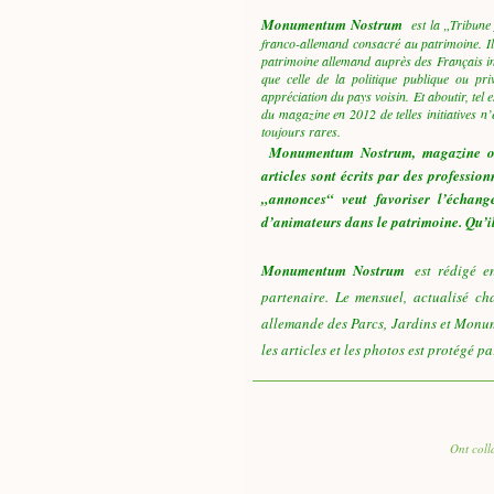
Monumentum Nostrum
est la „Tribun
franco-allemand consacré au patrimoine. Il 
patrimoine allemand auprès des Français in
que celle de la politique publique ou p
appréciation du pays voisin. Et aboutir, tel 
du magazine en 2012 de telles initiatives n
toujours rares.
Monumentum Nostrum
,
magazine o
articles sont écrits par des professi
„annonces“ veut favoriser l’échange
d’animateurs dans le patrimoine. Qu’il
Monumentum Nostrum
est rédigé 
partenaire. Le mensuel, actualisé ch
allemande des Parcs, Jardins et Monume
les articles et les photos est protégé p
Ont coll