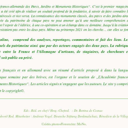
e franco-allemande des Parcs, Jardins et Monuments Historiques“. C’est le premier
magazin
a été créé afin de réaliser un souhait profond de la fondatrice, à savoir de faire connaître l
téressés et vice versa. La connaissance des monuments classés, des parcs et des jardins ains
rivée du patrimoine de chaque pays ne peut amener qu’à une meilleure compréhension e
est l’espoir de l’éditrice, à une co-opération et un échange dans ce domaine. Jusqu’à la créatio
’existaient pas entre les deux pays. Même au printemps 2021 on les cherche… car elles se fon
nline
,
comprend des analyses, reportages, commentaires et fait des liens. Le
onnels du patrimoine ainsi que par des acteurs engagés des deux pays. La rubriqu
 entre la France et l’Allemagne d’artisans, de stagiaires, de chercheurs e
 soit public ou privé.
en français et en allemand avec un résumé d’article proposé à dans la langu
aque semaine par des brèves, est l’organe et le soutien de „L’Académie franco
nts Historiques“. Les articles signés n’engagent que les auteurs. Le site y compri
ar le copyright©.
Edt.- Réd. en chef / Hrsg.-Chefred. : Dr. Bettina de Cosnac
aboré/ Red. Mitarbeiter : Andreas Vogel, Deutsche Stiftung Denkmalschutz, Bénedicte de la Ville
Crédits photos/Fotorechte: MoNo,