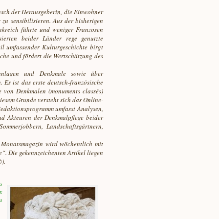
nsch der Herausgeberin, die Einwohner
zu sensibilisieren. Aus der bisherigen
nkreich führte und weniger Franzosen
sierten beider Länder rege genutzte
eil umfassender Kulturgeschichte birgt
che und fördert die Wertschätzung des
kanlagen und Denkmale sowie über
 Es ist das erste deutsch-französische
e von Denkmalen (monuments classés)
iesem Grunde versteht sich das Online-
 Redaktionsprogramm umfasst Analysen,
nd Akteuren der Denkmalpflege beider
Sommerjobbern, Landschaftsgärtnern,
s Monatsmagazin wird wöchentlich mit
“. Die gekennzeichenten Artikel liegen
).
u
x
u