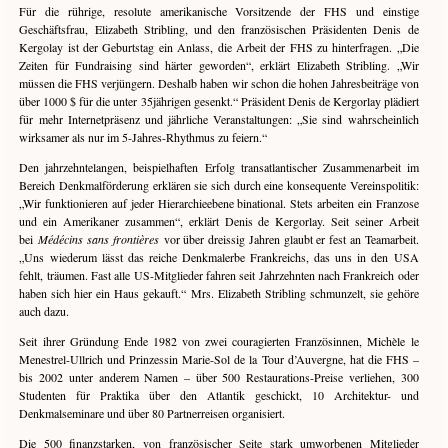
Für die rührige, resolute amerikanische Vorsitzende der FHS und einstige
Geschäftsfrau, Elizabeth Stribling, und den französischen Präsidenten Denis de
Kergolay ist der Geburtstag ein Anlass, die Arbeit der FHS zu hinterfragen. „Die
Zeiten für Fundraising sind härter geworden“, erklärt Elizabeth Stribling. „Wir
müssen die FHS verjüngern. Deshalb haben wir schon die hohen Jahresbeiträge von
über 1000 $ für die unter 35jährigen gesenkt.“ Präsident Denis de Kergorlay plädiert
für mehr Internetpräsenz und jährliche Veranstaltungen: „Sie sind wahrscheinlich
wirksamer als nur im 5-Jahres-Rhythmus zu feiern.“
Den jahrzehntelangen, beispielhaften Erfolg transatlantischer Zusammenarbeit im
Bereich Denkmalförderung erklären sie sich durch eine konsequente Vereinspolitik:
„Wir funktionieren auf jeder Hierarchieebene binational. Stets arbeiten ein Franzose
und ein Amerikaner zusammen“, erklärt Denis de Kergorlay. Seit seiner Arbeit
bei
Médécins sans frontières
vor über dreissig Jahren glaubt er fest an Teamarbeit.
„Uns wiederum lässt das reiche Denkmalerbe Frankreichs, das uns in den USA
fehlt, träumen. Fast alle US-Mitglieder fahren seit Jahrzehnten nach Frankreich oder
haben sich hier ein Haus gekauft.“ Mrs. Elizabeth Stribling schmunzelt, sie gehöre
auch dazu.
Seit ihrer Gründung Ende 1982 von zwei couragierten Französinnen, Michèle le
Menestrel-Ullrich und Prinzessin Marie-Sol de la Tour d’Auvergne, hat die FHS –
bis 2002 unter anderem Namen – über 500 Restaurations-Preise verliehen, 300
Studenten für Praktika über den Atlantik geschickt, 10 Architektur- und
Denkmalseminare und über 80 Partnerreisen organisiert.
Die 500 finanzstarken, von französischer Seite stark umworbenen Mitglieder