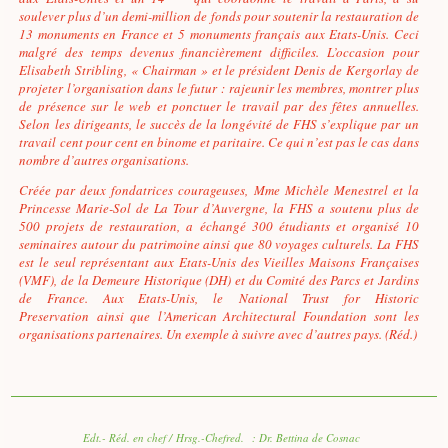
soulever plus d’un demi-million de fonds pour soutenir la restauration de
13 monuments en France et 5 monuments français aux Etats-Unis. Ceci
malgré des temps devenus financièrement difficiles. L’occasion pour
Elisabeth Stribling, « Chairman » et le président Denis de Kergorlay de
projeter l’organisation dans le futur : rajeunir les membres, montrer plus
de présence sur le web et ponctuer le travail par des fêtes annuelles.
Selon les dirigeants, le succès de la longévité de FHS s’explique par un
travail cent pour cent en binome et paritaire. Ce qui n’est pas le cas dans
nombre d’autres organisations.
Créée par deux fondatrices courageuses, Mme Michèle Menestrel et la
Princesse Marie-Sol de La Tour d’Auvergne, la FHS a soutenu plus de
500 projets de restauration, a échangé 300 étudiants et organisé 10
seminaires autour du patrimoine ainsi que 80 voyages culturels. La FHS
est le seul représentant aux Etats-Unis des Vieilles Maisons Françaises
(VMF), de la Demeure Historique (DH) et du Comité des Parcs et Jardins
de France. Aux Etats-Unis, le
National Trust for Historic
Preservation
ainsi que
l’American Architectural Foundation
sont les
organisations partenaires. Un exemple à suivre avec d’autres pays. (Réd.)
Edt.- Réd. en chef / Hrsg.-Chefred. : Dr. Bettina de Cosnac