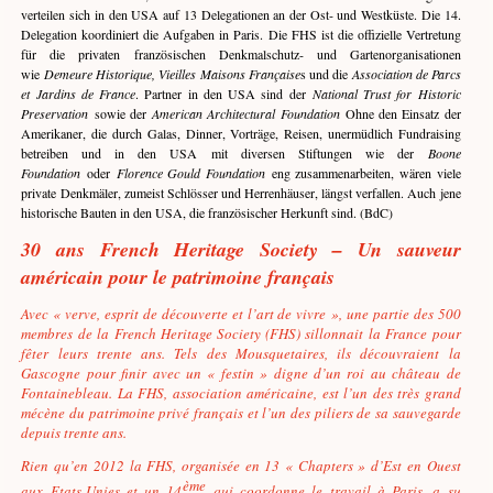
verteilen sich in den USA auf 13 Delegationen an der Ost- und Westküste. Die 14.
Delegation koordiniert die Aufgaben in Paris. Die FHS ist die offizielle Vertretung
für die privaten französischen Denkmalschutz- und Gartenorganisationen
wie
Demeure Historique, Vieilles Maisons Française
s und die
Association de Parcs
et Jardins de France
. Partner in den USA sind der
National Trust for Historic
Preservation
sowie der
American Architectural Foundation
Ohne den Einsatz der
Amerikaner, die durch Galas, Dinner, Vorträge, Reisen, unermüdlich Fundraising
betreiben und in den USA mit diversen Stiftungen wie der
Boone
Foundation
oder
Florence Gould Foundation
eng zusammenarbeiten, wären viele
private Denkmäler, zumeist Schlösser und Herrenhäuser, längst verfallen. Auch jene
historische Bauten in den USA, die französischer Herkunft sind. (BdC)
30 ans French Heritage Society – Un sauveur
américain pour le patrimoine français
Avec « verve, esprit de découverte et l’art de vivre », une partie des 500
membres de la
French Heritage Society (FHS) sillonnait
la France pour
fêter leurs trente ans. Tels des Mousquetaires, ils découvraient la
Gascogne pour finir avec un « festin » digne d’un roi au château de
Fontainebleau. La FHS, association américaine, est l’un des très grand
mécène du patrimoine privé français et l’un des piliers de sa sauvegarde
depuis trente ans.
Rien qu’en 2012 la FHS, organisée en 13 « Chapters » d’Est en Ouest
ème
aux Etats-Unies et un 14
qui coordonne le travail à Paris, a su