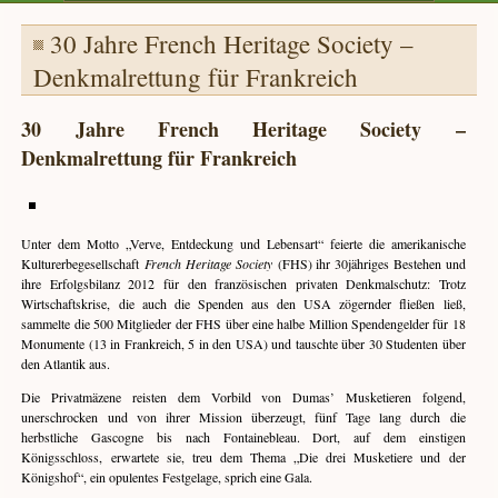
30 Jahre French Heritage Society –
Denkmalrettung für Frankreich
30 Jahre French Heritage Society –
Denkmalrettung für Frankreich
Unter dem Motto „Verve, Entdeckung und Lebensart“ feierte die amerikanische
Kulturerbegesellschaft
French Heritage Society
(FHS) ihr 30jähriges Bestehen und
ihre Erfolgsbilanz 2012 für den französischen privaten Denkmalschutz: Trotz
Wirtschaftskrise, die auch die Spenden aus den USA zögernder fließen ließ,
sammelte die 500 Mitglieder der FHS über eine halbe Million Spendengelder für 18
Monumente (13 in Frankreich, 5 in den USA) und tauschte über 30 Studenten über
den Atlantik aus.
Die Privatmäzene reisten dem Vorbild von Dumas’ Musketieren folgend,
unerschrocken und von ihrer Mission überzeugt, fünf Tage lang durch die
herbstliche Gascogne bis nach Fontainebleau. Dort, auf dem einstigen
Königsschloss, erwartete sie, treu dem Thema „Die drei Musketiere und der
Königshof“, ein opulentes Festgelage, sprich eine Gala.