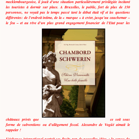
mecklembourgeoise, il jouit d’une situation particulièrement privilégiée incitant
les touristes à dormir sur place. A Bruxelles, le public, fort de plus de 150
personnes, ne voyait pas le temps passé tant le débat était vif et les questions
différentes: de l’endroit intime, de la « marque » à créer, jusqu’au cauchemar –
le feu – et au rêve d’un plus grand engagement financier de l’Etat pour les
châteaux privés que
ce soit sous
forme de subventions ou d’allègement fiscal. Alexandre de Vogüé aimait le
rappeler !
L’échange international portait ses fruits par de nouvelles idées : la venue du