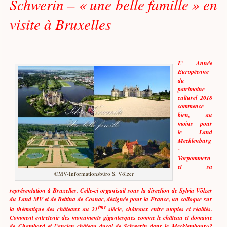
Schwerin – « une belle famille » en
visite à Bruxelles
L’ Année
Européenne
du
patrimoine
culturel 2018
commence
bien, au
moins pour
le Land
Mecklenburg
-
Vorpommern
et sa
©MV-Informationsbüro S. Völzer
représentation à Bruxelles. Celle-ci organisait sous la direction de Sylvia Völzer
du Land MV et de Bettina de Cosnac, désignée pour la France, un colloque sur
ème
la thématique des châteaux au 21
siècle, châteaux entre utopies et réalités.
Comment entretenir des monuments gigantesques comme le château et domaine
de Chambord et l’ancien château ducal de Schwerin dans le Mecklembourg?