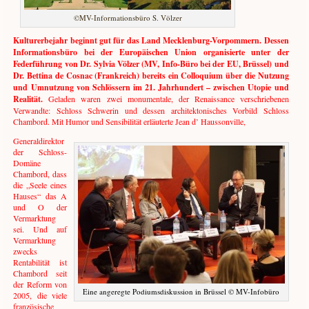
©MV-Informationsbüro S. Völzer
Kulturerbejahr beginnt gut für das Land Mecklenburg-Vorpommern. Dessen
Informationsbüro bei der Europäischen Union organisierte unter der
Federführung von Dr. Sylvia Völzer (MV, Info-Büro bei der EU, Brüssel) und
Dr. Bettina de Cosnac (Frankreich) bereits ein Colloquium über die Nutzung
und Umnutzung von Schlössern im 21. Jahrhundert – zwischen Utopie und
Realität.
Geladen waren zwei monumentale, der Renaissance verschriebenen
Verwandte: Schloss Schwerin und dessen architektonisches Vorbild Schloss
Chambord. Mit Humor und Sensibilität erläuterte Jean d’ Haussonville,
Generaldirektor
der Schloss-
Domäne
Chambord, dass
die „Seele eines
Hauses“ das A
und O der
Vermarktung
sei. Und auf
Vermarktung
zwecks
Rentabilität ist
Chambord seit
der Reform von
Eine angeregte Podiumsdiskussion in Brüssel © MV-Infobüro
2005, die viele
französische