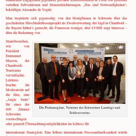
verteilten Subventionen und Steuererleichterungen. „Das sind Notwendigkeiten“,
bekräftigte Alexandre de Vogüé.
Man inspirierte sich gegenseitig: von den Honigbienen in Schwerin über das
gescheiterten Hirschlederhosenprojekt als Zweitverwertung der Jagd in Chambord –
die Bayern hätten’s gemocht, die Franzosen weniger, aber LVMH zeigt Interesse –
über die Bedeutung von
Staatsbesuchen,
wie von
Präsident
Emmanuel
Macron, der
Chambords
Tourismus
vervielfachte.
Letzteres
brachte die
Moderatorin auf
die Idee, eine
„Angie Suite“
für eines der
Die Podiumsgäste, Vertreter des Schweriner Landtags und
600 Zimmer
Schlossvereins
Schwerins
vorzuschlagen
oder generell Übernachtungsmöglichkeiten im Schloss für
internationale Staatsgäste. Eine höhere internationale Presseaufmerksamkeit würde