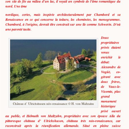
son site de fée au milieu d’un lac, il voyait un symbole de l’âme romantique du
nord. Une âme
nordique, certes, mais inspirée architecturalement par Chambord et sa
Renaissance en ce qui concerne la toiture, les cheminées, les monogrammes.
Chambord, à l’origine, devrait être construit sur une île comme Schwerin. D’où
une parenté tacite.
Deux
propriétaires
privés étaient
venus
enrichir le
débat:
Alexandre de
Vogüé, co-
gérant avec
deux frères,
de Vaux-le-
Vicomte, plus
grand
monument
Château d’ Ulrichshusen néo-renaissance © H. von Maltzahn
historique
privé ouvert
au public, et Helmuth von Maltzahn, propriétaire avec son épouse Alla du
pittoresque château d’ Ulrichshusen, château très néo-renaissance, car
reconstruit après la réunification allemande. Situé en pleine suisse