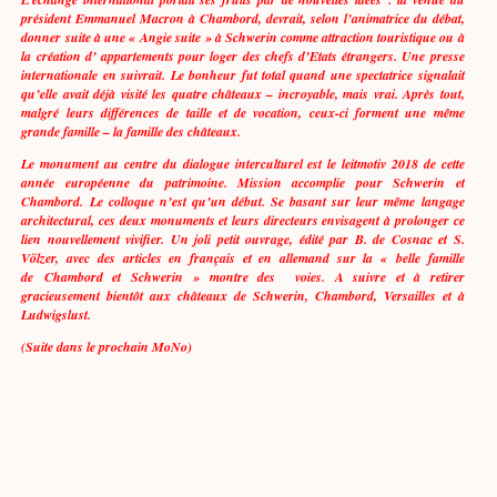
président Emmanuel Macron à Chambord, devrait, selon l’animatrice du débat,
donner suite à une « Angie suite » à Schwerin comme attraction touristique ou à
la création d’ appartements pour loger des chefs d’Etats étrangers. Une presse
internationale en suivrait. Le bonheur fut total quand une spectatrice signalait
qu’elle avait déjà visité les quatre châteaux – incroyable, mais vrai. Après tout,
malgré leurs différences de taille et de vocation, ceux-ci forment une même
grande famille – la famille des châteaux.
Le monument au centre du dialogue interculturel est le leitmotiv 2018 de cette
année européenne du patrimoine. Mission accomplie pour Schwerin et
Chambord. Le colloque n’est qu’un début. Se basant sur leur même langage
architectural, ces deux monuments et leurs directeurs envisagent à prolonger ce
lien nouvellement vivifier. Un joli petit ouvrage, édité par B. de Cosnac et S.
Völzer, avec des articles en français et en allemand sur la « belle famille
de Chambord et Schwerin » montre des voies. A suivre et à retirer
gracieusement bientôt aux châteaux de Schwerin, Chambord, Versailles et à
Ludwigslust.
(Suite dans le prochain MoNo)