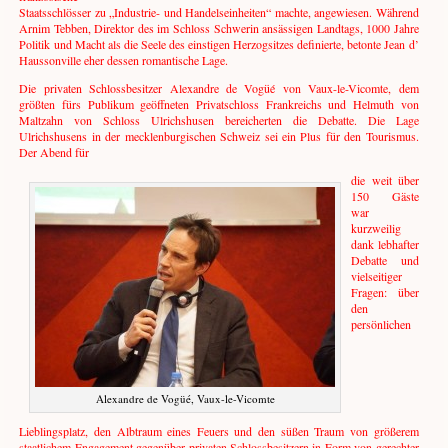
Staatsschlösser zu „Industrie- und Handelseinheiten“ machte, angewiesen. Während
Arnim Tebben, Direktor des im Schloss Schwerin ansässigen Landtags, 1000 Jahre
Politik und Macht als die Seele des einstigen Herzogsitzes definierte, betonte Jean d’
Haussonville eher dessen romantische Lage.
Die privaten Schlossbesitzer Alexandre de Vogüé von Vaux-le-Vicomte, dem
größten fürs Publikum geöffneten Privatschloss Frankreichs und Helmuth von
Maltzahn von Schloss Ulrichshusen bereicherten die Debatte. Die Lage
Ulrichshusens in der mecklenburgischen Schweiz sei ein Plus für den Tourismus.
Der Abend für
die weit über
150 Gäste
war
kurzweilig
dank lebhafter
Debatte und
vielseitiger
Fragen: über
den
persönlichen
Alexandre de Vogüé, Vaux-le-Vicomte
Lieblingsplatz, den Albtraum eines Feuers und den süßen Traum von größerem
staatlichem Engagement gegenüber privaten Schlossbesitzern in Form von gerechter