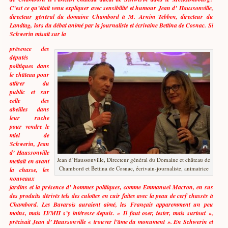
C’est ce qu’était venu expliquer avec sensibilité et humour Jean d’ Haussonville,
directeur général du domaine Chambord à M. Arnim Tebben, directeur du
Landtag, lors du débat animé par la journaliste et écrivaine Bettina de Cosnac. Si
Schwerin misait sur la
présence des
députés
politiques dans
le château pour
attirer du
public et sur
celle des
abeilles dans
leur ruche
pour vendre le
miel de
Schwerin, Jean
d’ Haussonville
Jean d’Haussonville, Directeur général du Domaine et château de
mettait en avant
Chambord et Bettina de Cosnac, écrivain-journaliste, animatrice
la chasse, les
nouveaux
jardins et la présence d’ hommes politiques, comme Emmanuel Macron, en sus
des produits dérivés tels des culottes en cuir faites avec la peau de cerf chassés à
Chambord. Les Bavarois auraient aimé, les Français apparemment un peu
moins, mais LVMH s’y intéresse depuis. « Il faut oser, tester, mais surtout »,
précisait Jean d’ Haussonville « trouver l’âme du monument ». En Schwerin et