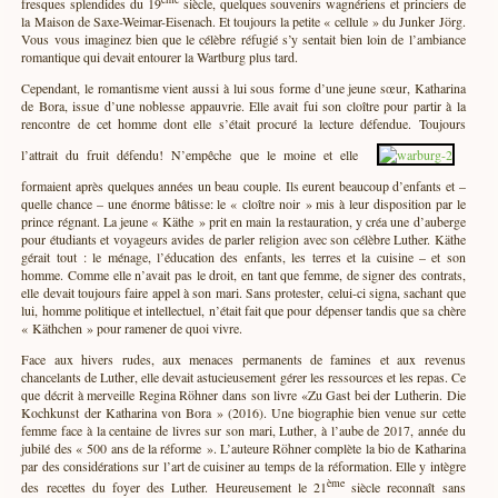
fresques splendides du 19
siècle, quelques souvenirs wagnériens et princiers de
la Maison de Saxe-Weimar-Eisenach. Et toujours la petite « cellule » du Junker Jörg.
Vous vous imaginez bien que le célèbre réfugié s’y sentait bien loin de l’ambiance
romantique qui devait entourer la Wartburg plus tard.
Cependant, le romantisme vient aussi à lui sous forme d’une jeune sœur, Katharina
de Bora, issue d’une noblesse appauvrie. Elle avait fui son cloître pour partir à la
rencontre de cet homme dont elle s’était procuré la lecture défendue. Toujours
l’attrait du fruit défendu! N’empêche que le moine et elle
formaient après quelques années un beau couple. Ils eurent beaucoup d’enfants et –
quelle chance – une énorme bâtisse: le « cloître noir » mis à leur disposition par le
prince régnant. La jeune « Käthe » prit en main la restauration, y créa une d’auberge
pour étudiants et voyageurs avides de parler religion avec son célèbre Luther. Käthe
gérait tout : le ménage, l’éducation des enfants, les terres et la cuisine – et son
homme. Comme elle n’avait pas le droit, en tant que femme, de signer des contrats,
elle devait toujours faire appel à son mari. Sans protester, celui-ci signa, sachant que
lui, homme politique et intellectuel, n’était fait que pour dépenser tandis que sa chère
« Käthchen » pour ramener de quoi vivre.
Face aux hivers rudes, aux menaces permanents de famines et aux revenus
chancelants de Luther, elle devait astucieusement gérer les ressources et les repas. Ce
que décrit à merveille Regina Röhner dans son livre «Zu Gast bei der Lutherin. Die
Kochkunst der Katharina von Bora » (2016). Une biographie bien venue sur cette
femme face à la centaine de livres sur son mari, Luther, à l’aube de 2017, année du
jubilé des « 500 ans de la réforme ». L’auteure Röhner complète la bio de Katharina
par des considérations sur l’art de cuisiner au temps de la réformation. Elle y intègre
ème
des recettes du foyer des Luther. Heureusement le 21
siècle reconnaît sans