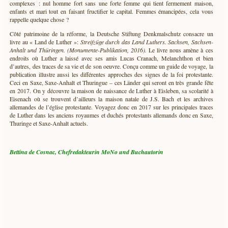
complexes : nul homme fort sans une forte femme qui tient fermement maison,
enfants et mari tout en faisant fructifier le capital. Femmes émancipées, cela vous
rappelle quelque chose ?
Côté patrimoine de la réforme, la Deutsche Stiftung Denkmalschutz consacre un
livre au « Land de Luther »:
Streifzüge durch das Land Luthers. Sachsen, Sachsen-
Anhalt und Thüringen. (Monumente-Publikation, 2016).
Le livre nous amène à ces
endroits où Luther a laissé avec ses amis Lucas Cranach, Melanchthon et bien
d’autres, des traces de sa vie et de son oeuvre. Conçu comme un guide de voyage, la
publication illustre aussi les différentes approches des signes de la foi protestante.
Ceci en Saxe, Saxe-Anhalt et Thuringue – ces Länder qui seront en très grande fête
en 2017. On y découvre la maison de naissance de Luther à Eisleben, sa scolarité à
Eisenach où se trouvent d’ailleurs la maison natale de J.S. Bach et les archives
allemandes de l’église protestante. Voyagez donc en 2017 sur les principales traces
de Luther dans les anciens royaumes et duchés protestants allemands donc en Saxe,
Thuringe et Saxe-Anhalt actuels.
Bettina de Cosnac, Chefredakteurin MoNo und Buchautorin