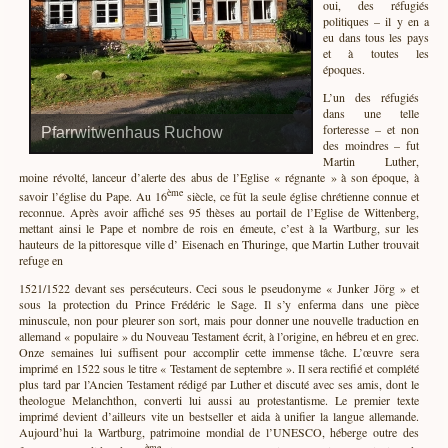
oui, des réfugiés
politiques – il y en a
eu dans tous les pays
et à toutes les
époques.
L’un des réfugiés
dans une telle
forteresse – et non
Pfarrwitwenhaus Ruchow
des moindres – fut
Martin Luther,
moine révolté, lanceur d’alerte des abus de l’Eglise « régnante » à son époque, à
ème
savoir l’église du Pape. Au 16
siècle, ce fût la seule église chrétienne connue et
reconnue. Après avoir affiché ses 95 thèses au portail de l’Eglise de Wittenberg,
mettant ainsi le Pape et nombre de rois en émeute, c’est à la Wartburg, sur les
hauteurs de la pittoresque ville d’ Eisenach en Thuringe, que Martin Luther trouvait
refuge en
1521/1522 devant ses persécuteurs. Ceci sous le pseudonyme « Junker Jörg » et
sous la protection du Prince Frédéric le Sage. Il s’y enferma dans une pièce
minuscule, non pour pleurer son sort, mais pour donner une nouvelle traduction en
allemand « populaire » du Nouveau Testament écrit, à l’origine, en hébreu et en grec.
Onze semaines lui suffisent pour accomplir cette immense tâche. L’œuvre sera
imprimé en 1522 sous le titre « Testament de septembre ». Il sera rectifié et complété
plus tard par l’Ancien Testament rédigé par Luther et discuté avec ses amis, dont le
theologue Melanchthon, converti lui aussi au protestantisme. Le premier texte
imprimé devient d’ailleurs vite un bestseller et aida à unifier la langue allemande.
Aujourd’hui la Wartburg, patrimoine mondial de l’UNESCO, héberge outre des
ème