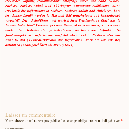
Deutschen Stiftung Denkmalschutz: Streifzüge durch das Land Luthers.
Sachsen, Sachsen-Anhalt und Thüringen“ (Monumente-Publikation, 2016).
Denkmale der Reformation in Sachsen, Sachsen-Anhalt und Thüringen, kurz
im „Luther-Land“, werden in Text und Bild unterhaltsam und kenntnisreich
vorgestellt. Der „Reiseführer“ mit touristischem Praxisanhang führt u.a. in
Luthers Geburtstadt Eisleben, zu seiner Schulzeit nach Eisenach, wo sich noch
heute das bedeutendste protestantische Kirchenarchiv befindet. Im
Jubiläumsjahr der Reformation empfiehlt Monumentum Nostrum also eine
Reise zu den (Kultur-)Denkmalen der Reformation. Noch nie war der Weg
dorthin so gut ausgeschildert wie 2017. (MoNo)
Laisser un commentaire
Votre adresse e-mail ne sera pas publiée.
Les champs obligatoires sont indiqués avec
*
Commentaire