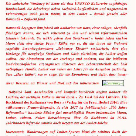
Die malerische Wartburg ist heute ein dem UNESCO-Kulturerbe zugehöriges
Baudenkmal. Sie beherbergt neben sächsisch-kurfüstlichen und wagnerschen
Erinnerungen auch jenen Raum, in dem Luther – damals jenseits aller
Romantik – Zuflucht fand.
Romantik begegnete ihm jedoch mit Katharina von Bora, einer adligen, ebenfalls
flüchtigen Nonne, die sich vehement zu ihm und seinem reformatorischen
Glauben bekannte. Sie wirkte getreu dem Sprichwort « hinter jedem starken
Mann steht eine starke Frau.“ Käthe war es, die das ihnen als Wohnort
zugeteilte heruntergekommene „Schwarze Kloster“ restaurierte, dort eine
Herberge für neugierige Studenten und Gäste einrichtete, die Luther treffen
wollten. Die Einnahmen aus der Herberge und anderen, von ihr initiierten
landwirtschaftlichen Erzeugnissen sicherten den Lebensunterhalt der bald
vielköpfigen Familie. Luther war neben der Lehre für die Ausgaben zuständig.
Sein „Herr Käthe“, wie er sagte, für die Einnahmen und dafür, dass immer
etwas Besseres als Wasser und Brot auf den lutherischen
Holztisch kam. Anschaulich und kompakt beschreibt Regina Röhner die
Leistung der tüchtigen Käthe in ihrem Buch «
Zu Gast bei der Lutherin. Die
Kochkunst der Katharina von Bora » (Verlag für die Frau, Herbst 2016)
. Eine
willkommene Frauen-Biografie, da sich 2017 im Jubliäumsjahr „500 Jahre
Reformation“ hunderte Bücher fast ausschließlich ihrem bedeutenden Mann,
Luther, widmen. Neben Betrachtungen über die Kochkunst im 15./16.
Jahrhundert liefert die Autorin auch Rezepte aus der Luther-Küche.
Interessante Wanderungen auf Luther-Spuren bietet ein schönes Buch der