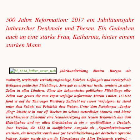
500 Jahre Reformation: 2017 ein Jubiläumsjahr
lutherscher Denkmale und Thesen. Ein Gedenken
auch an eine starke Frau, Katharina, hinter einem
starken Mann
Jahrhundertelang dienten Burgen als
Wohnsitz, territoriale Verteidigungsanlage, beliebtes Gefängnis und vereinzelt als
Refugium politischer Flüchtlinge. Jene gab es nicht nur heute, sondern zu allen
Zeiten in allen Ländern. Einer der bekanntesten politischen Flüchtlinge aller
Zeiten war gewiss der vom Papst verfolgte Reformator Martin Luther. 1521/22
fand er auf der Thüringer Wartburg Zuflucht vor seiner Verfolgern. Er stand
unter dem Schutz von Friedrich dem Weisen. Unter dem Pseudonym „Junker
Jörg“ leistete er in nur elf Wochen im Schoss meterdicker Mauern und hinter
verschlossener Eichentür eine Neuübersetzung des Neuen Testaments aus dem
Hebräischen und vor allem Griechischen in ein « verständliches » Deutsch.
Jene Version, die 1522 in modifizierter Ausgabe als „Septembertestament“
erschien, ein Bestseller wurde und zur Vereinheitlichung der deutschen Sprache
beitrug. Später wurde sie um die Übersetzung des Alten Testaments ergänzt. –