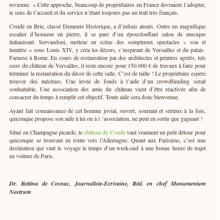
revienne. » Cette approche, beaucoup de propriétaires en France devraient l’adopter,
le sens de l’accueil et du service n’étant toujours pas un trait très français.
Condé en Brie, classé Demeure Historique, a d’infinis atouts. Outre un magnifique
escalier d’honneur en pierre, il se pare d’un époustouflant salon de musique
italianisant. Servandoni, metteur en scène des somptueux spectacles « son et
lumière » sous Louis XIV, y créa les décors, s’inspirant de Versailles et du palais
Farnese à Rome. En cours de restauration par des architectes et peintres agréés, tels
ceux du château de Versailles, il reste encore pour 150.000 € de travaux à faire pour
terminer la restauration du décor de cette salle. C’est de taille ! Le propriétaire espère
trouver des mécènes. Une levée de fonds à l’aide d’un crowdfunding serait
souhaitable. Une association des amis du château vient d’être réactivée afin de
consacrer du temps à remplir cet objectif. Toute aide sera donc bienvenue.
Ayant fait connaissance de cet homme jovial, ouvert, souriant et sérieux à la fois,
quiconque propose son aide à lui ou à l ‘association, ne peut en sortir que gagnant !
Situé en Champagne picarde, le
château de Condé
vaut vraiment un petit détour pour
quiconque se trouvant en route vers l’Allemagne. Quant aux Parisiens, c’est une
destination qui vaut le voyage le temps d’un week-end à une bonne heure de trajet
en voiture de Paris.
Dr. Bettina de Cosnac
, Journaliste-Ecrivaine, Réd. en chef Monumentum
Nostrum