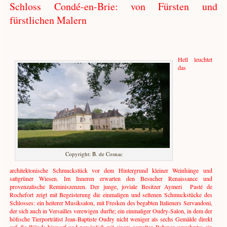
Schloss Condé-en-Brie: von Fürsten und
fürstlichen Malern
Hell leuchtet
das
Copyright: B. de Cosnac
architektonische Schmuckstück vor dem Hintergrund kleiner Weinhänge und
sattgrüner Wiesen. Im Inneren erwarten den Besucher Renaissance und
provenzalische Reminiszenzen. Der junge, joviale Besitzer Aymeri Pasté de
Rochefort zeigt mit Begeisterung die einmaligen und seltenen Schmuckstücke des
Schlosses: ein heiterer Musiksalon, mit Fresken des begabten Italieners Servandoni,
der sich auch in Versailles verewigen durfte; ein einmaliger Oudry-Salon, in dem der
höfische Tierporträtist Jean-Baptiste Oudry nicht weniger als sechs Gemälde direkt