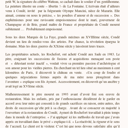
petit W, la signature du célèbre Watteau, se cachait dans le soulier d’un gentilhomme.
La peinture illustre un conte – libertin !- de La Fontaine. L’écrivain était d’ailleurs
venu à Condé, invité par la fulgurante Olympe Mancini, nièce de Mazarin. Elle
aimait, comme on nous le précise, « les poudres d’amour et de succession ». Des
euphémismes pour une ravissante empoisonneuse dont le mari, gouverneur de
Champagne et de Brie, grand maître de France et propriétaire de Condé mourut
subitement … Probablement empoisonné.
Sous les deux Marquis de La Faye, grands mécènes au XVIIIème siècle, Condé
devient un lieu de rendez-vous des artistes. Par chance, la révolution épargna le
domaine. Mais les deux guerres du XXème siècle y laissèrent leurs traces.
Les propriétaires actuels, les Rochefort, ont acheté Condé aux Sade en 1983. Le
père, craignant les successions de fusions et acquisitions menaçant son poste
et « détestant rester inactif », voulait vivre sa première passion d’archéologue et
son amour pour les vieilles pierres. En cherchant un tel lieu situé au maximum à cent
kilomètres de Paris, il découvrit le château en vente. «Un coup de foudre et
quelques négociations fermes auprès de ma mère nous plongèrent dans
l’aventure » explique son fils Aymeri. Accessoirement, on découvrit qu’un ancêtre y
avait logé au XVIème siècle.
Malheureusement le père mourut en 1993 avant d’avoir fini son œuvre de
restauration. Mais les enfants, pris par l’enthousiasme décidèrent de le garder en
accord avec leur mère qui consenti à de grands sacrifices en raison, entre autres, des
droits de succession qu’elle prit à sa charge. Avant de se consacrer en majorité à
l’ouverture et la restauration de Condé, Aymeri de Rochefort travaillait à plein temps
dans le monde de l’entreprise. « J’ai appliqué ici les méthodes de travail que j’avais
appris en travaillant dans le privé » explique-t-il. « La réactivité, la rigueur et le sens
de l’accueil. Le client est le visiteur. C’est lui que nous devons satisfaire afin qu’il