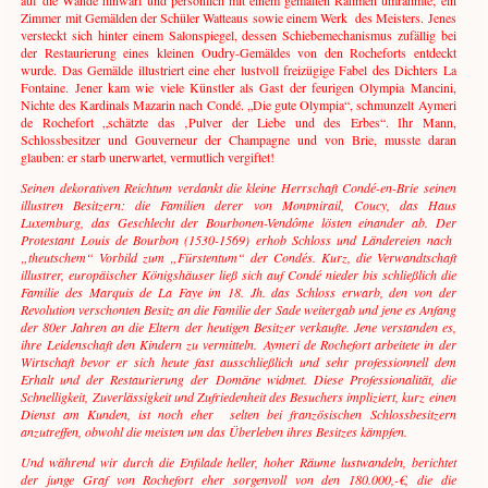
auf die Wände hinwarf und persönlich mit einem gemalten Rahmen umrahmte; ein
Zimmer mit Gemälden der Schüler Watteaus sowie einem Werk des Meisters. Jenes
versteckt sich hinter einem Salonspiegel, dessen Schiebemechanismus zufällig bei
der Restaurierung eines kleinen Oudry-Gemäldes von den Rocheforts entdeckt
wurde. Das Gemälde illustriert eine eher lustvoll freizügige Fabel des Dichters La
Fontaine. Jener kam wie viele Künstler als Gast der feurigen Olympia Mancini,
Nichte des Kardinals Mazarin nach Condé. „Die gute Olympia“, schmunzelt Aymeri
de Rochefort „schätzte das ‚Pulver der Liebe und des Erbes“. Ihr Mann,
Schlossbesitzer und Gouverneur der Champagne und von Brie, musste daran
glauben: er starb unerwartet, vermutlich vergiftet!
Seinen dekorativen Reichtum verdankt die kleine Herrschaft Condé-en-Brie seinen
illustren Besitzern: die Familien derer von Montmirail, Coucy, das Haus
Luxemburg, das Geschlecht der Bourbonen-Vendôme lösten einander ab. Der
Protestant Louis de Bourbon (1530-1569) erhob Schloss und Ländereien nach
„theutschem“ Vorbild zum „Fürstentum“ der Condés. Kurz, die Verwandtschaft
illustrer, europäischer Königshäuser ließ sich auf Condé nieder bis schließlich die
Familie des Marquis de La Faye im 18. Jh. das Schloss erwarb, den von der
Revolution verschonten Besitz an die Familie der Sade weitergab und jene es Anfang
der 80er Jahren an die Eltern der heutigen Besitzer verkaufte. Jene verstanden es,
ihre Leidenschaft den Kindern zu vermitteln.
Aymeri de Rochefort arbeitete in der
Wirtschaft bevor er sich heute fast ausschließlich und sehr professionnell dem
Erhalt und der Restaurierung der Domäne widmet. Diese Professionalität, die
Schnelligkeit, Zuverlässigkeit und Zufriedenheit des Besuchers impliziert, kurz einen
Dienst am Kunden, ist noch eher selten bei französischen Schlossbesitzern
anzutreffen, obwohl die meisten um das Überleben ihres Besitzes kämpfen.
Und während wir durch die Enfilade heller, hoher Räume lustwandeln, berichtet
der junge Graf von Rochefort eher sorgenvoll von den 180.000,-€, die die