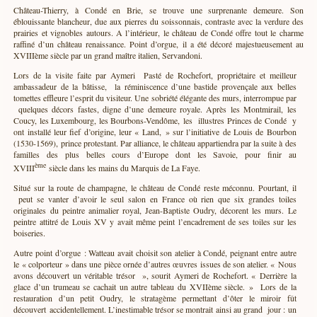
Château-Thierry, à Condé en Brie, se trouve une surprenante demeure. Son
Die Brüder Vogüé © Giles Gardner
éblouissante blancheur, due aux pierres du soissonnais, contraste avec la verdure des
prairies et vignobles autours. A l’intérieur, le château de Condé offre tout le charme
raffiné d’un château renaissance. Point d’orgue, il a été décoré majestueusement au
XVIIIème siècle par un grand maître italien, Servandoni.
Lors de la visite faite par Aymeri Pasté de Rochefort, propriétaire et meilleur
ambassadeur de la bâtisse, la réminiscence d’une bastide provençale aux belles
tomettes effleure l’esprit du visiteur. Une sobriété élégante des murs, interrompue par
quelques décors fastes, digne d’une demeure royale. Après les Montmirail, les
Coucy, les Luxembourg, les Bourbons-Vendôme, les illustres Princes de Condé y
ont installé leur fief d’origine, leur « Land, » sur l’initiative de Louis de Bourbon
(1530-1569), prince protestant. Par alliance, le château appartiendra par la suite à des
familles des plus belles cours d’Europe dont les Savoie, pour finir au
ème
XVIII
siècle dans les mains du Marquis de La Faye.
Situé sur la route de champagne, le château de Condé reste méconnu. Pourtant, il
peut se vanter d’avoir le seul salon en France où rien que six grandes toiles
originales du peintre animalier royal, Jean-Baptiste Oudry, décorent les murs. Le
peintre attitré de Louis XV y avait même peint l’encadrement de ses toiles sur les
Schloss Vaux-le-Vicomte © B.de Cosnac
boiseries.
Autre point d’orgue : Watteau avait choisit son atelier à Condé, peignant entre autre
le « colporteur » dans une pièce ornée d’autres œuvres issues de son atelier. « Nous
avons découvert un véritable trésor », sourit Aymeri de Rochefort. « Derrière la
glace d’un trumeau se cachait un autre tableau du XVIIème siècle. » Lors de la
restauration d’un petit Oudry, le stratagème permettant d’ôter le miroir fût
découvert accidentellement. L’inestimable trésor se montrait ainsi au grand jour : un