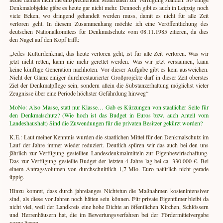
Denkmalobjekte gäbe es heute gar nicht mehr. Dennoch gibt es auch in Leipzig noch
viele Ecken, wo dringend gehandelt werden muss, damit es nicht für alle Zeit
verloren geht. In diesem Zusammenhang möchte ich eine Veröffentlichung des
deutschen Nationalkomitees für Denkmalschutz vom 08.11.1985 zitieren, da dies
den Nagel auf den Kopf trifft:
„Jedes Kulturdenkmal, das heute verloren geht, ist für alle Zeit verloren. Was wir
jetzt nicht retten, kann nie mehr gerettet werden. Was wir jetzt versäumen, kann
keine künftige Generation nachholen. Vor dieser Aufgabe gibt es kein ausweichen.
Nicht der Glanz einiger durchrestaurierter Großprojekte darf in dieser Zeit oberstes
Ziel der Denkmalpflege sein, sondern allein die Substanzerhaltung möglichst vieler
Zeugnisse über eine Periode höchster Gefährdung hinweg“
MoNo: Also Masse, statt nur Klasse… Gab es Kürzungen von staatlicher Seite für
den Denkmalschutz? (Wie hoch ist das Budget in Euros bzw. auch Anteil vom
Landeshaushalt) Sind die Zuwendungen für die privaten Besitzer gekürzt worden?
K.E.: Laut meiner Kenntnis wurden die staatlichen Mittel für den Denkmalschutz im
Lauf der Jahre immer wieder reduziert. Deutlich spüren wir das auch bei den uns
jährlich zur Verfügung gestellten Landesdenkmalmitteln zur Eigenbewirtschaftung.
Das zur Verfügung gestellte Budget der letzten 4 Jahre lag bei ca. 330.000 €. Bei
einem Antragsvolumen von durchschnittlich 1,7 Mio. Euro natürlich nicht gerade
üppig.
Hinzu kommt, dass durch jahrelanges Nichtstun die Maßnahmen kostenintensiver
sind, als diese vor Jahren noch hätten sein können. Für private Eigentümer bleibt da
nicht viel, weil der Landkreis eine hohe Dichte an öffentlichen Kirchen, Schlössern
und Herrenhäusern hat, die im Bewertungsverfahren bei der Fördermittelvergabe
vorne liegen.