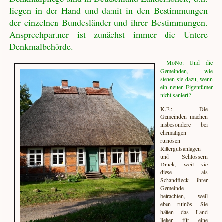
liegen in der Hand und damit in den Bestimmungen
der einzelnen Bundesländer und ihrer Bestimmungen.
Ansprechpartner ist zunächst immer die Untere
Denkmalbehörde.
MoNo: Und die
Gemeinden, wie
stehen sie dazu, wenn
ein neuer Eigentümer
nicht saniert?
K.E.: Die
Gemeinden machen
insbesondere bei
ehemaligen
ruinösen
Rittergutsanlagen
und Schlössern
Druck, weil sie
diese als
Schandfleck ihrer
Gemeinde
betrachten, weil
eben ruinös. Sie
hätten das Land
lieber für eine