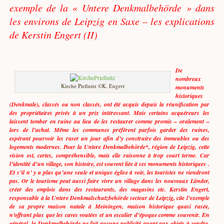
exemple de la « Untere Denkmalbehörde » dans
les environs de Leipzig en Saxe – les explications
de Kerstin Engert (II)
De
nombreux
Kirche Pießnitz ©K. Engert
monuments
historiques
(Denkmale), classés ou non classés, ont été acquis depuis la réunification par
des propriétaires privés à un prix intéressant. Mais certains acquéreurs les
laissent tomber en ruine au lieu de les restaurer comme promis – oralement –
lors de l’achat. Même les communes préfèrent parfois garder des ruines,
espérant pourvoir les raser un jour afin d’y construire des immeubles ou des
logements modernes. Pour la Untere Denkmalbehörde*, région de Leipzig, cette
vision est, certes, compréhensible, mais elle raisonne à trop court terme. Car
l’identité d’un village, son histoire, est souvent liée à ses monuments historiques .
Et s’il n’ y a plus qu’une seule et unique église à voir, les touristes ne viendront
pas. Or le tourisme peut aussi faire vivre un village dans les nouveaux Länder,
créer des emplois dans des restaurants, des magasins etc. Kerstin Engert,
responsable à la Untere Denkmalschutzbehörde secteur de Leipzig, cite l’exemple
de sa propre maison natale à Meiningen, maison historique quasi rasée,
n’offrant plus que les caves voutées et un escalier d’époque comme souvenir. En
général, la Denkmalbehörde
ne fait aucune publicité quant aux objets à vendre.