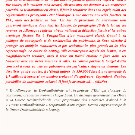
Par contre, si le vendeur est d’accord, elle transmet ses données à un acquéreur
potentiel. Si le monument est classé, il faut le restaurer dans son esprit, selon des
réglementations protégeant l’état historique. Donc aucune nouvelles fenêtres en
PVC, mais des fenêtres en bois. Les lois de protection du patrimoine sont
quasiment identiques dans tous les Länder. Le paragraphe 10 de la loi sur les
revenus en Allemagne règle au niveau national la déduction fiscale et les autres
avantages fiscaux liés à l’acquisition d’un monument classé. Quant à sa
politique de sauvegarde et de restauration du patrimoine, la Saxe cherche à
protéger ses multiples monuments et pas seulement les plus grands ou les plus
représentatifs. Le centre de Leipzig, ville commerçante depuis des lustres, a été
magnifiquement restauré, mais il reste un travail énorme à faire dans ses
banlieues avec ses belles maisons et villas. Et comme partout le budget d’Etat
consacré à venir en aide au patrimoine des particuliers stagne ou diminue. Ces
dernières quatre années, il s’élevait autour de 330.000€ face à une demande de
1,7 millions d’euros et un nombre croissant d’acquéreurs. Cependant, d’autres
possibilités de subventions existent. Il faut juste savoir où… (MoNo)
* En Allemagne, la Denkmalbehörde est l’organisme d’Etat qui s’occupe du
patrimoine, organisme propre à chaque Land. On distingue généralement la Obere
et la Untere Denkmalbehörde. Tout propriétaire doit s’adresser d’abord à la
« Untere Denkmalbehörde » responsable d’une région. Kerstin Engert s’occupe de
la Untere Denkmalbehörde à Leipzig.