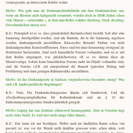
vorausgesetzt, an interessierte Käufer weiter.
MoNo: Wie geht man als Denkmalschutzbehörde mit dem Denkmalschutz um,
wenn ein Besitzer nicht fachgerecht restauriert, wurden doch zu DDR Zeiten schon
viele Häuser « verunstaltet », in dem man Rohre wahllos durchzog, Stuck abschlug,
Zwischendecken einzog usw.
K.E.: Prinzipiell ist es so, dass grundsätzlich Bestandsschutz besteht. Soll aber eine
Sanierung durchgeführt werden, sind alle Bauteile, die in der Sanierung angefasst
werden, denkmalgerecht auszuführen. Klassisches Beispiel: Einbau von nicht
denkmalgerechten Kunststofffenstern. Diese sind bei einer Erneuerung zwingend als
Holzfenster herzustellen. Sind noch bauzeitliche Fenster vorhanden, und sei es auf
dem Boden eingelagert, was glücklicherweise oft so ist, dienen diese als
Mustervorlage. Sofern keine bauzeitlichen Fenster mehr im Objekt vorhanden sind,
sind die Fenster i.d.R. mit entsprechend der Bauzeit typischen Teilung und
Profilierung und einer geringen Rahmenstärke auszuführen.
MoNo: Ist das Denkmalgesetz in Sachsen vergleichsweise besonders streng? Was
sind z.B. landesspezifische Regelungen?
K.E.: Nein. Die Denkmalschutzgesetze ähneln sich bundesweit. Und die
Abschreibungsmöglichkeiten für Kulturdenkmale sind im § 10 des
Einkommensteuergesetzes bundeseinheitlich geregelt.
MoNo: Leipzig hat sein Zentrum sehenswert herausgeputzt. Aber in Vororten liegt
noch vieles brach. Es wird also noch einige Jahre dauern…
K.E.: Das kann ich nur bestätigen. Wobei auch im ländlichen Raum schon viel
passiert ist, was vor der Wende nicht denkbar gewesen wäre, schon allein, weil
heute damals nicht die entsprechenden Materialien zur Verfügung standen. So einige