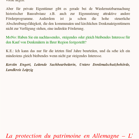
Aber für private Eigentümer gibt es gerade bei de Wiedernutzbarmachung
historischer Bausubstanz z.B. auch zur Eigennutzung attraktive andere
Förderprogramme. Außerdem ist ja schon die hohe steuerliche
Abschreibungsfähigkeit, die den kommunalen und kirchlichen Denkmaleigentümern
nicht zur Verfügung stehen, eine indirekte Förderung.
MoNo: Haben Sie ein nachlassendes, steigendes oder gleich bleibendes Interesse für
den Kauf von Denkmälern in Ihrer Region festgestellt?
K.E.: Ich kann das nur für die letzten fünf Jahre beurteilen, und da sehe ich ein
mindestens gleich bleibendes wenn nicht gar steigendes Interesse.
Kerstin Engert, Leitende Sachbearbeiterin, Untere Denkmalschutzbehörde,
Landkreis Leipzig
La protection du patrimoine en Allemagne – L’