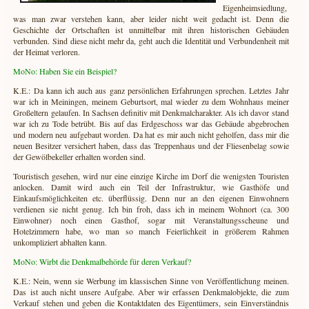
Eigenheimsiedlung,
was man zwar verstehen kann, aber leider nicht weit gedacht ist. Denn die
Pfarrwitwenhaus Ruchow
Geschichte der Ortschaften ist unmittelbar mit ihren historischen Gebäuden
verbunden. Sind diese nicht mehr da, geht auch die Identität und Verbundenheit mit
der Heimat verloren.
MoNo: Haben Sie ein Beispiel?
K.E.: Da kann ich auch aus ganz persönlichen Erfahrungen sprechen. Letztes Jahr
war ich in Meiningen, meinem Geburtsort, mal wieder zu dem Wohnhaus meiner
Großeltern gelaufen. In Sachsen definitiv mit Denkmalcharakter. Als ich davor stand
war ich zu Tode betrübt. Bis auf das Erdgeschoss war das Gebäude abgebrochen
und modern neu aufgebaut worden. Da hat es mir auch nicht geholfen, dass mir die
neuen Besitzer versichert haben, dass das Treppenhaus und der Fliesenbelag sowie
der Gewölbekeller erhalten worden sind.
Touristisch gesehen, wird nur eine einzige Kirche im Dorf die wenigsten Touristen
anlocken. Damit wird auch ein Teil der Infrastruktur, wie Gasthöfe und
Einkaufsmöglichkeiten etc. überflüssig. Denn nur an den eigenen Einwohnern
verdienen sie nicht genug. Ich bin froh, dass ich in meinem Wohnort (ca. 300
Einwohner) noch einen Gasthof, sogar mit Veranstaltungsscheune und
Hotelzimmern habe, wo man so manch Feierlichkeit in größerem Rahmen
unkompliziert abhalten kann.
MoNo: Wirbt die Denkmalbehörde für deren Verkauf?
Vor der Restaurierung © Zimmermann
K.E.: Nein, wenn sie Werbung im klassischen Sinne von Veröffentlichung meinen.
Das ist auch nicht unsere Aufgabe. Aber wir erfassen Denkmalobjekte, die zum
Verkauf stehen und geben die Kontaktdaten des Eigentümers, sein Einverständnis