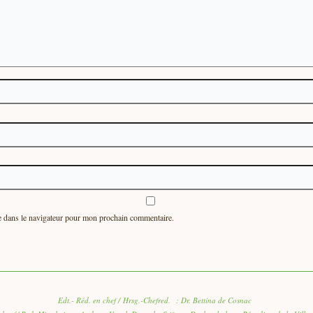
e dans le navigateur pour mon prochain commentaire.
Edt.- Réd. en chef / Hrsg.-Chefred. : Dr. Bettina de Cosnac