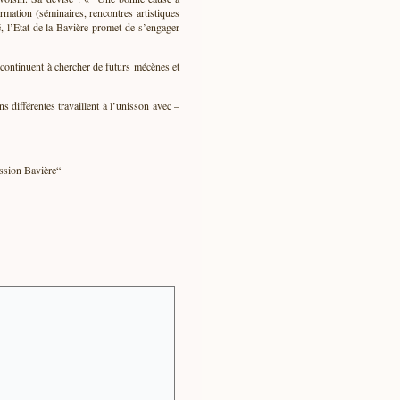
mation (séminaires, rencontres artistiques
, l’Etat de la Bavière promet de s’engager
 continuent à chercher de futurs mécènes et
différentes travaillent à l’unisson avec –
ission Bavière“