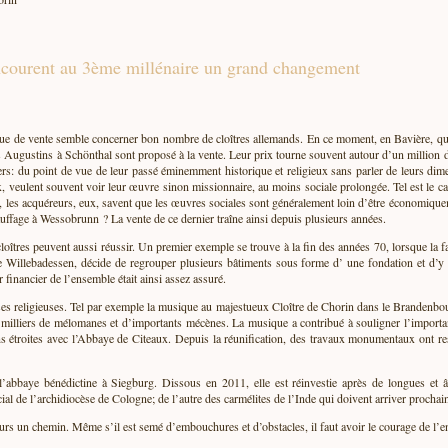
ncourent au 3ème millénaire un grand changement
ue de vente semble concerner bon nombre de cloîtres allemands. En ce moment, en Bavière, qua
ugustins à Schönthal sont proposé à la vente. Leur prix tourne souvent autour d’un million d’e
ers: du point de vue de leur passé éminemment historique et religieux sans parler de leurs di
x, veulent souvent voir leur œuvre sinon missionnaire, au moins sociale prolongée. Tel est le 
r, les acquéreurs, eux, savent que les œuvres sociales sont généralement loin d’être économiqu
ffage à Wessobrunn ? La vente de ce dernier traîne ainsi depuis plusieurs années.
loîtres peuvent aussi réussir. Un premier exemple se trouve à la fin des années 70, lorsque la 
e Willebadessen, décide de regrouper plusieurs bâtiments sous forme d’ une fondation et d’y
 financier de l’ensemble était ainsi assez assuré.
tisses religieuses. Tel par exemple la musique au majestueux Cloître de Chorin dans le Brandenb
milliers de mélomanes et d’importants mécènes. La musique a contribué à souligner l’importance
ns étroites avec l’Abbaye de Citeaux. Depuis la réunification, des travaux monumentaux ont re
’abbaye bénédictine à Siegburg. Dissous en 2011, elle est réinvestie après de longues et â
ocial de l’archidiocèse de Cologne; de l’autre des carmélites de l’Inde qui doivent arriver procha
ujours un chemin. Même s’il est semé d’embouchures et d’obstacles, il faut avoir le courage de l