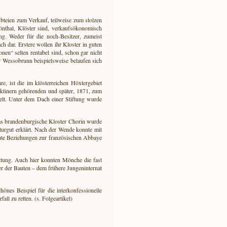
Abteien zum Verkauf, teilweise zum stolzen
nthal, Klöster sind, verkaufsökonomisch
ng. Weder für die noch-Besitzer, zumeist
h dar. Erstere wollen ihr Kloster in guten
nen“ selten rentabel sind, schon gar nicht
 Wessobrunn beispielsweise belaufen sich
e, ist die im klösterreichen Höxtergebiet
ktinern gehörenden und später, 1871, zum
elt. Unter dem Dach einer Stiftung wurde
Das brandenburgische Kloster Chorin wurde
turgut erklärt. Nach der Wende konnte mit
ute Beziehungen zur französischen Abbaye
tung. Auch hier konnten Mönche die fast
ner der Bauten – dem frühere Jungeninternat
önes Beispiel für die interkonfessionelle
l zu retten. (s. Folgeartikel)