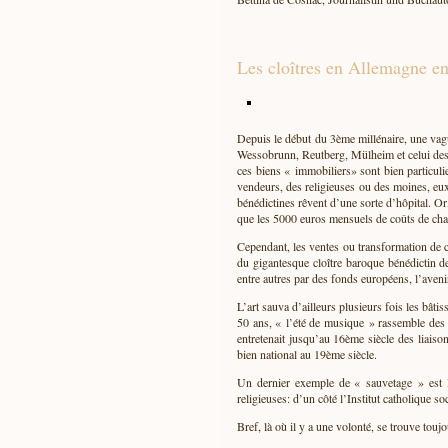
Les cloîtres en Allemagne e
Depuis le début du 3ème millénaire, une vag
Wessobrunn, Reutberg, Mülheim et celui des A
ces biens « immobiliers» sont bien particuli
vendeurs, des religieuses ou des moines, eu
bénédictines rêvent d’une sorte d’hôpital. O
que les 5000 euros mensuels de coûts de chau
Cependant, les ventes ou transformation de c
du gigantesque cloître baroque bénédictin d
entre autres par des fonds européens, l’avenir
L’art sauva d’ailleurs plusieurs fois les bâ
50 ans, « l’été de musique » rassemble des 
entretenait jusqu’au 16ème siècle des liaiso
bien national au 19ème siècle.
Un dernier exemple de « sauvetage » est l
religieuses: d’un côté l’Institut catholique s
Bref, là où il y a une volonté, se trouve to