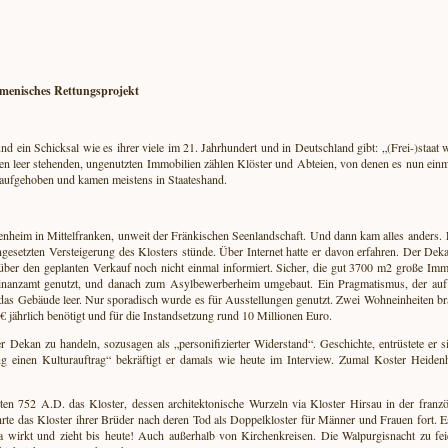
umenisches Rettungsprojekt
nd ein Schicksal wie es ihrer viele im 21. Jahrhundert und in Deutschland gibt: „(Frei-)staat w
en leer stehenden, ungenutzten Immobilien zählen Klöster und Abteien, von denen es nun einm
e aufgehoben und kamen meistens in Staateshand.
heim in Mittelfranken, unweit der Fränkischen Seenlandschaft. Und dann kam alles anders. 
gesetzten Versteigerung des Klosters stünde. Über Internet hatte er davon erfahren. Der Dek
 über den geplanten Verkauf noch nicht einmal informiert. Sicher, die gut 3700 m2 große Imm
Finanzamt genutzt, und danach zum Asylbewerberheim umgebaut. Ein Pragmatismus, der auf 
das Gebäude leer. Nur sporadisch wurde es für Ausstellungen genutzt. Zwei Wohneinheiten br
jährlich benötigt und für die Instandsetzung rund 10 Millionen Euro.
 Dekan zu handeln, sozusagen als „personifizierter Widerstand“. Geschichte, entrüstete er s
ung einen Kulturauftrag“ bekräftigt er damals wie heute im Interview. Zumal Koster Heidenh
en 752 A.D. das Kloster, dessen architektonische Wurzeln via Kloster Hirsau in der franz
ührte das Kloster ihrer Brüder nach deren Tod als Doppelkloster für Männer und Frauen for
irkt und zieht bis heute! Auch außerhalb von Kirchenkreisen. Die Walpurgisnacht zu feie