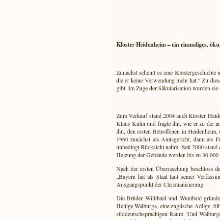
Kloster Heidenheim – ein einmaliges, ök
Zunächst scheint es eine Klostergeschichte u
die er keine Verwendung mehr hat.“ Zu dies
gibt. Im Zuge der Säkularisation wurden si
Zum Verkauf stand 2004 auch Kloster Heiden
Klaus Kuhn und fragte ihn, wie er zu der an
ihn, den ersten Betroffenen in Heidenheim,
1960 zunächst als Amtsgericht, dann als 
unbedingt Rücksicht nahm. Seit 2000 stand 
Heizung der Gebäude werden bis zu 30.000 € 
Nach der ersten Überraschung beschloss der
„Bayern hat als Staat laut seiner Verfass
Ausgangspunkt der Christianisierung.
Die Brüder Willibald und Wunibald gründet
Heilige Walburga, eine englische Adlige, f
süddeutschsprachigen Raum. Und Walburga w