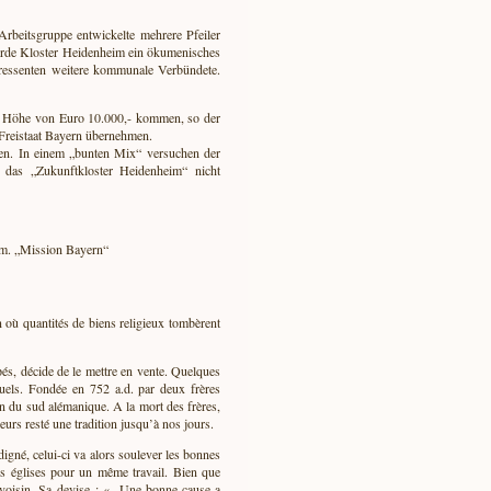
beitsgruppe entwickelte mehrere Pfeiler
urde Kloster Heidenheim ein ökumenisches
teressenten weitere kommunale Verbündete.
ner Höhe von Euro 10.000,- kommen, so der
 Freistaat Bayern übernehmen.
men. In einem „bunten Mix“ versuchen der
das „Zukunftkloster Heidenheim“ nicht
im. „Mission Bayern“
on où quantités de biens religieux tombèrent
és, décide de le mettre en vente. Quelques
uels. Fondée en 752 a.d. par deux frères
ion du sud alémanique. A la mort des frères,
eurs resté une tradition jusqu’à nos jours.
igné, celui-ci va alors soulever les bonnes
les églises pour un même travail. Bien que
ue voisin. Sa devise : « Une bonne cause a