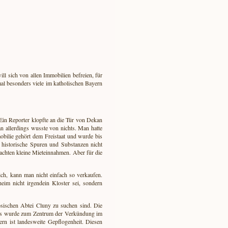
ill sich von allen Immobilien befreien, für
al besonders viele im katholischen Bayern
Ein Reporter klopfte an die Tür von Dekan
an allerdings wusste von nichts. Man hatte
obilie gehört dem Freistaat und wurde bis
historische Spuren und Substanzen nicht
achten kleine Mieteinnahmen. Aber für die
ich, kann man nicht einfach so verkaufen.
eim nicht irgendein Kloster sei, sondern
ösischen Abtei Cluny zu suchen sind. Die
t. Es wurde zum Zentrum der Verkündung im
rn ist landesweite Gepflogenheit. Diesen