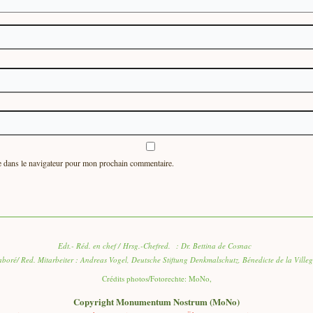
e dans le navigateur pour mon prochain commentaire.
Edt.- Réd. en chef / Hrsg.-Chefred. : Dr. Bettina de Cosnac
aboré/ Red. Mitarbeiter : Andreas Vogel, Deutsche Stiftung Denkmalschutz, Bénedicte de la Ville
Crédits photos/Fotorechte: MoNo,
Copyright Monumentum Nostrum (MoNo)