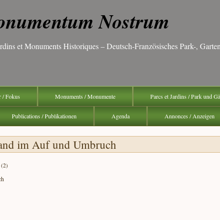
numentum Nostrum
Jardins et Monuments Historiques – Deutsch-Französisches Park-, Gar
r / Fokus
Monuments / Monumente
Parcs et Jardins / Park und G
Publications / Publikationen
Agenda
Annonces / Anzeigen
hland im Auf und Umbruch
 (2)
ch