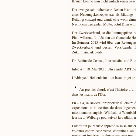
Brauch konnte man nicht einfach seiner gesc
Der evangelisch-lutherische Dekan Kuhn r
eines Nutzungskonzeptes u.a. als Bildungs
Rettungskonzept und damit eine wohl einmal
Nach dem passenden Motto: „Gut Ding will 
Der Zweckverband, so die Rettungspläne, so
Plan, während fünf Jahren die Gemeinde Hei
Im Sommer 2013 wird über den Rettungsplan
Zweckverband und dessen Vorsitzender D
Zukunftsmusik bleibt.
Dr. Bettina de Cosnac, Journalistin und Buc
Info: Am 18. Mai 20.15 Uhr sendet ARTE ei
L’Abbaye d’Heidenheim – un beau projet de 
Au premier abord, c’est l’histoire d’un 
dans les mains de l’État.
En 2004, la Bavière, propriétaire du cloîtr
expositions et la location de deux logeme
missionnaires anglais, Willibald et Winubald,
leur sœur Walburga poursuivait la tradition m
Lorsqu’un journaliste apprend la mise aux en
volontés contre cette vente, contraire à se
protestant luthérien, le doyen contacte non