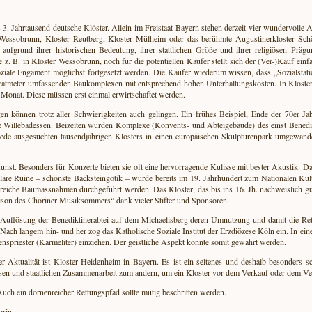
s 3. Jahrtausend deutsche Klöster. Allein im Freistaat Bayern stehen derzeit vier wundervolle 
 Wessobrunn, Kloster Reutberg, Kloster Mülheim oder das berühmte Augustinerkloster Schö
aufgrund ihrer historischen Bedeutung, ihrer stattlichen Größe und ihrer religiösen Prägu
. B. in Kloster Wessobrunn, noch für die potentiellen Käufer stellt sich der (Ver-)Kauf einfac
ziale Engament möglichst fortgesetzt werden. Die Käufer wiederum wissen, dass „Sozialstatio
dratmeter umfassenden Baukomplexen mit entsprechend hohen Unterhaltungskosten. In Kloster
m Monat. Diese müssen erst einmal erwirtschaftet werden.
können trotz aller Schwierigkeiten auch gelingen. Ein frühes Beispiel, Ende der 70er Jahr
age Willebadessen. Beizeiten wurden Komplexe (Konvents- und Abteigebäude) des einst Benedi
rede ausgesuchten tausendjährigen Klosters in einen europäischen Skulpturenpark umgewand
Kunst. Besonders für Konzerte bieten sie oft eine hervorragende Kulisse mit bester Akustik. 
läre Ruine – schönste Backsteingotik – wurde bereits im 19. Jahrhundert zum Nationalen Kul
greiche Baumassnahmen durchgeführt werden. Das Kloster, das bis ins 16. Jh. nachweislich g
 Saison des Choriner Musiksommers“ dank vieler Stifter und Sponsoren.
Auflösung der Benediktinerabtei auf dem Michaelisberg deren Umnutzung und damit die Ret
 Nach langem hin- und her zog das Katholische Soziale Institut der Erzdiözese Köln ein. In ei
nspriester (Karmeliter) einziehen. Der geistliche Aspekt konnte somit gewahrt werden.
 Aktualität ist Kloster Heidenheim in Bayern. Es ist ein seltenes und deshalb besonders sch
en und staatlichen Zusammenarbeit zum andern, um ein Kloster vor dem Verkauf oder dem Verfal
. Auch ein dornenreicher Rettungspfad sollte mutig beschritten werden.
orin