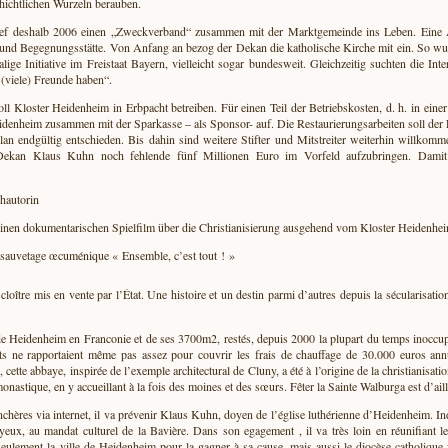
hichtlichen Wurzeln berauben.
ief deshalb 2006 einen „Zweckverband“ zusammen mit der Marktgemeinde ins Leben. Eine Ar
- und Begegnungsstätte. Von Anfang an bezog der Dekan die katholische Kirche mit ein. So w
ige Initiative im Freistaat Bayern, vielleicht sogar bundesweit. Gleichzeitig suchten die In
(viele) Freunde haben“.
ll Kloster Heidenheim in Erbpacht betreiben. Für einen Teil der Betriebskosten, d. h. in ei
denheim zusammen mit der Sparkasse – als Sponsor- auf. Die Restaurierungsarbeiten soll der
 endgültig entschieden. Bis dahin sind weitere Stifter und Mitstreiter weiterhin willkom
ekan Klaus Kuhn noch fehlende fünf Millionen Euro im Vorfeld aufzubringen. Damit 
hautorin
nen dokumentarischen Spielfilm über die Christianisierung ausgehend vom Kloster Heidenhe
sauvetage œcuménique « Ensemble, c’est tout ! »
cloître mis en vente par l’État. Une histoire et un destin parmi d’autres depuis la sécularisati
e de Heidenheim en Franconie et de ses 3700m2, restés, depuis 2000 la plupart du temps inoccup
nts ne rapportaient même pas assez pour couvrir les frais de chauffage de 30.000 euros ann
 cette abbaye, inspirée de l’exemple architectural de Cluny, a été à l’origine de la christianisat
onastique, en y accueillant à la fois des moines et des sœurs. Fêter la Sainte Walburga est d’aill
chères via internet, il va prévenir Klaus Kuhn, doyen de l’église luthérienne d’Heidenheim. Ind
s yeux, au mandat culturel de la Bavière. Dans son egagement , il va très loin en réunifiant 
 seulement la ville de Heidenheim pour la gagner à sa cause, mais aussi le diocèse catholiq