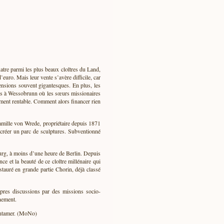
tre parmi les plus beaux cloîtres du Land,
uro. Mais leur vente s’avère difficile, car
mensions souvent gigantesques. En plus, les
cas à Wessobrunn où les sœurs missionaires
ement rentable. Comment alors financer rien
famille von Wrede, propriétaire depuis 1871
 créer un parc de sculptures. Subventionné
ourg, à moins d’une heure de Berlin. Depuis
 et la beauté de ce cloître millénaire qui
stauré en grande partie Chorin, déjà classé
pres discussions par des missions socio-
inement.
’entamer. (MoNo)