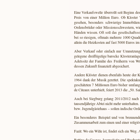
Eine Verkaufswelle überrollt seit Beginn de
Preis von einer Million Euro. Ob Kloster
gesehen, besonders schwierige Immobilien 
Ordensbrüder oder Missionsschwestern, wie z
Händen wissen. Oft soll das gesellschaftsso
bei so riesigen, oftmals mehrere 1000 Qua
allein die Heizkosten auf fast 5000 Euros i
Aber Verkauf oder einfach nur Umnutzungen 
gelegene dreiflügelige barocke Klosteranl
Adelssitz der Familie des Freiherrn von W
dessen Zukunft finanziell abgesichert.
Andere Klöster dienen ebenfalls heute der 
1964 dank der Musik gerettet. Die spektaku
geschätzten 7 Millionen Euro bisher umfan
de Citeaux unterhielt, feiert 2013 die „50.
Auch bei Siegburg gelang 2011/2012 nach 
tausendjährige Abtei nicht mehr unterhalten.
bzw. Jugendgästehaus – sollen indische Orde
Ein besonderes Beispiel und von brennender
Zusammenarbeit zum einen und einer religiös
Fazit: Wo ein Wille ist, findet sich ein Weg
Bettina de Cosnac, Journalistin und Buchaut