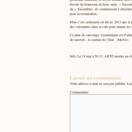
besoin de beaucoup de bons amis. » Ensemble
etc.). Ensembles, ils commencent à chercher
pour la restauration.
Mais c’est seulement cet été en 2013 que le 
des volontaires dans la ville pour animer les 
Ce plan de sauvetage œcuménique est d’aille
de surcroît – le soutien de l’État. (MoNo)
Info: Le 18 mai à 20.15, ARTE montre un doc
Laisser un commentaire
Votre adresse e-mail ne sera pas publiée.
Les 
Commentaire