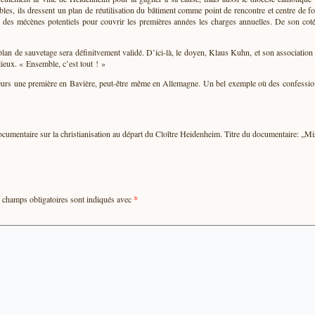
s, ils dressent un plan de réutilisation du bâtiment comme point de rencontre et centre de for
 des mécènes potentiels pour couvrir les premières années les charges annuelles. De son coté
plan de sauvetage sera définitvement validé. D’ici-là, le doyen, Klaus Kuhn, et son association
lieux. « Ensemble, c’est tout ! »
urs une première en Bavière, peut-être même en Allemagne. Un bel exemple où des confessions 
umentaire sur la christianisation au départ du Cloître Heidenheim. Titre du documentaire: „M
champs obligatoires sont indiqués avec
*