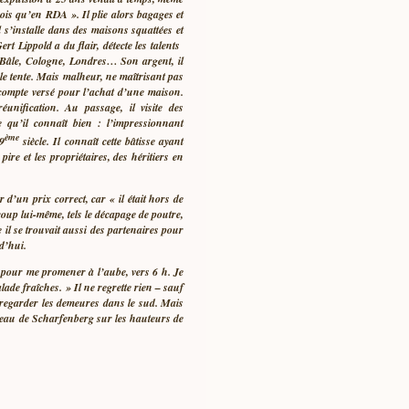
eois qu’en RDA ». Il plie alors bagages et
l s’installe dans des maisons squattées et
t Lippold a du flair, détecte les talents
e. Bâle, Cologne, Londres… Son argent, il
le tente. Mais malheur, ne maîtrisant pas
acompte versé pour l’achat d’une maison.
unification. Au passage, il visite des
 qu’il connaît bien : l’impressionnant
ème
9
siècle. Il connaît cette bâtisse ayant
ire et les propriétaires, des héritiers en
d’un prix correct, car « il était hors de
ucoup lui-même, tels le décapage de poutre,
 il se trouvait aussi des partenaires pour
d’hui.
ps pour me promener à l’aube, vers 6 h. Je
lade fraîches. » Il ne regrette rien – sauf
ur regarder les demeures dans le sud. Mais
château de Scharfenberg sur les hauteurs de