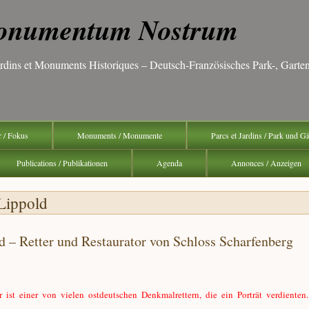
numentum Nostrum
Jardins et Monuments Historiques – Deutsch-Französisches Park-, Gar
r / Fokus
Monuments / Monumente
Parcs et Jardins / Park und G
Publications / Publikationen
Agenda
Annonces / Anzeigen
Lippold
d – Retter und Restaurator von Schloss Scharfenberg
r ist einer von vielen ostdeutschen Denkmalrettern, die ein Porträt verdienten.