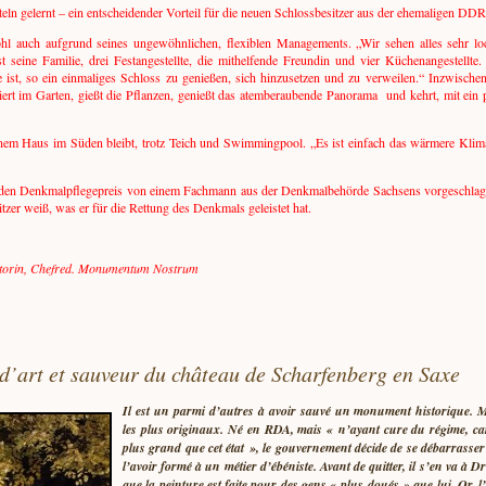
eln gelernt – ein entscheidender Vorteil für die neuen Schlossbesitzer aus der ehemaligen DD
ohl auch aufgrund seines ungewöhnlichen, flexiblen Managements. „Wir sehen alles sehr loc
st seine Familie, drei Festangestellte, die mithelfende Freundin und vier Küchenangestellte
 ist, so ein einmaliges Schloss zu genießen, sich hinzusetzen und zu verweilen.“ Inzwisch
rt im Garten, gießt die Pflanzen, genießt das atemberaubende Panorama und kehrt, mit ein pa
einem Haus im Süden bleibt, trotz Teich und Swimmingpool. „Es ist einfach das wärmere Kli
 den Denkmalpflegepreis von einem Fachmann aus der Denkmalbehörde Sachsens vorgeschlage
itzer weiß, was er für die Rettung des Denkmals geleistet hat.
autorin, Chefred. Monumentum Nostrum
d’art et sauveur du château de Scharfenberg en Saxe
Il est un parmi d’autres à avoir sauvé un monument historique. M
les plus originaux. Né en RDA, mais « n’ayant cure du régime, car
plus grand que cet état », le gouvernement décide de se débarrasser 
l’avoir formé à un métier d’ébéniste. Avant de quitter, il s’en va à Dr
que la peinture est faite pour des gens « plus doués » que lui. Or, 