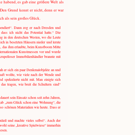
e habend, es gab eine größere Welt als
Den Grund kennt er nicht, denn er war
ch als sein großes Glück.
pendiert“. Dann zog er nach Dresden und
ass ich nicht das Potential hatte.“ Die
ng in den deutschen Westen, wo die Leute
ich in besetzten Häusern nieder und lernte
en, das ihm erlaubte, beim Kunstboom Mitte
 internationalen Kunstmessen vor und wurde
krupelloser Immobilienhändler brannte mit
ah er sich ein paar Denkmalobjekte an und
haft wollte, wie viele nach der Wende und
d spekulierte nicht mit. Man einigte sich
das tragen, wie breit die Schultern sind“
dauert sein Einsatz schon seit zehn Jahren,
s gab „zum Glück schon eine Wohnung“, die
 so schönen Materialien wie heute. Dass er
nließ und machte vieles selbst“. Auch der
bwohl seine „kreative Spielwiese“ immerhin
wesen.