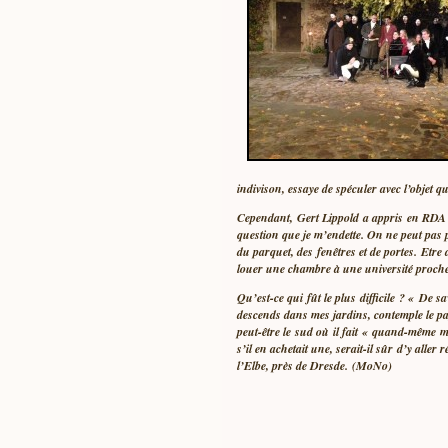
indivison, essaye de spéculer avec l’objet qu’
Cependant, Gert Lippold a appris en RDA un
question que je m’endette. On ne peut pas po
du parquet, des fenêtres et de portes. Etre
louer une chambre à une université proche 
Qu’est-ce qui fût le plus difficile ? « De 
descends dans mes jardins, contemple le pays
peut-être le sud où il fait « quand-même me
s’il en achetait une, serait-il sûr d’y alle
l’Elbe, près de Dresde. (MoNo)