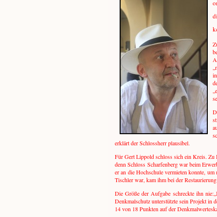
o
d
k
Z
b
A
„
i
d
„
s
D
s
a
s
erklärt der Schlossherr plausibel.
Für Gert Lippold schloss sich ein Kreis. Zu 
denn Schloss Scharfenberg war beim Erwerb 
er an die Hochschule vermieten konnte, um m
Tischler war, kam ihm bei der Restaurierung
Die Größe der Aufgabe schreckte ihn nie:„I
Denkmalschutz unterstützte sein Projekt in 
14 von 18 Punkten auf der Denkmalwerteskal