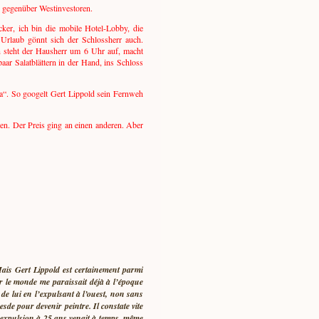
R gegenüber Westinvestoren.
ker, ich bin die mobile Hotel-Lobby, die
. Urlaub gönnt sich der Schlossherr auch.
en steht der Hausherr um 6 Uhr auf, macht
ar Salatblättern in der Hand, ins Schloss
ma“. So googelt Gert Lippold sein Fernweh
n. Der Preis ging an einen anderen. Aber
ais Gert Lippold est certainement parmi
 le monde me paraissait déjà à l’époque
de lui en l’expulsant à l’ouest, non sans
esde pour devenir peintre. Il constate vite
l’expulsion à 25 ans venait à temps, même