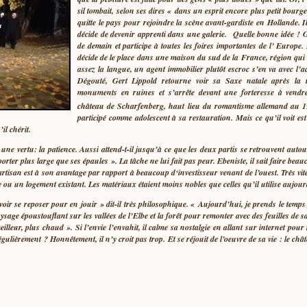
sil tombait, selon ses dires « dans un esprit encore plus petit bourg
quitte le pays pour rejoindre la scène avant-gardiste en Hollande. I
décide de devenir apprenti dans une galerie. Quelle bonne idée ! Ger
de demain et participe à toutes les foires importantes de l’ Europ
décide de le place dans une maison du sud de la France, région qui 
assez la langue, un agent immobilier plutôt escroc s’en va avec l’
Dégouté, Gert Lippold retourne voir sa Saxe natale après la ré
monuments en ruines et s’arrête devant une forteresse à vendre
château de Scharfenberg, haut lieu du romantisme allemand au 1
participé comme adolescent à sa restauration. Mais ce qu’il voit est p
il chérit.
e vertu: la patience. Aussi attend-t-il jusqu’à ce que les deux partis se retrouvent autour 
rter plus large que ses épaules ». La tâche ne lui fait pas peur. Ebeniste, il sait faire bea
 artisan est à son avantage par rapport à beaucoup d‘investisseur venant de l’ouest. Très vite
ou un logement existant. Les matériaux étaient moins nobles que celles qu’il utilise aujour
savoir se reposer pour en jouir » dit-il très philosophique. « Aujourd’hui, je prends le tem
age époustouflant sur les vallées de l’Elbe et la forêt pour remonter avec des feuilles de sa
illeur, plus chaud ». Si l’envie l’envahit, il calme sa nostalgie en allant sur internet po
r régulièrement ? Honnêtement, il n’y croit pas trop. Et se réjouit de l’oeuvre de sa vie : le 