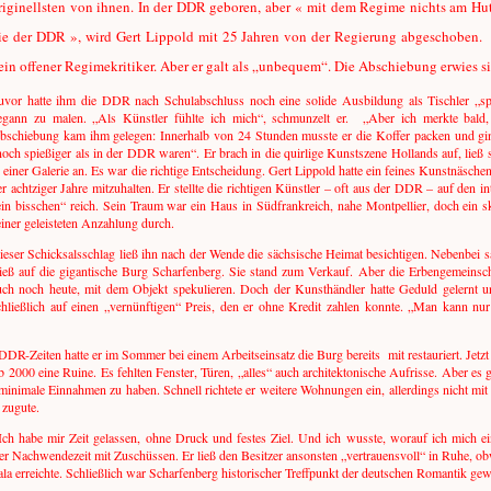
riginellsten von ihnen. In der DDR geboren, aber « mit dem Regime nichts am Hut
ie der DDR », wird Gert Lippold mit 25 Jahren von der Regierung abgeschoben. 
ein offener Regimekritiker. Aber er galt als „unbequem“. Die Abschiebung erwies si
uvor hatte ihm die DDR nach Schulabschluss noch eine solide Ausbildung als Tischler „s
egann zu malen. „Als Künstler fühlte ich mich“, schmunzelt er. „Aber ich merkte bald, d
bschiebung kam ihm gelegen: Innerhalb von 24 Stunden musste er die Koffer packen und gi
noch spießiger als in der DDR waren“. Er brach in die quirlige Kunstszene Hollands auf, ließ s
n einer Galerie an. Es war die richtige Entscheidung. Gert Lippold hatte ein feines Kunstnäsch
er achtziger Jahre mitzuhalten. Er stellte die richtigen Künstler – oft aus der DDR – auf den
ein bisschen“ reich. Sein Traum war ein Haus in Südfrankreich, nahe Montpellier, doch ein s
einer geleisteten Anzahlung durch.
ieser Schicksalsschlag ließ ihn nach der Wende die sächsische Heimat besichtigen. Nebenbei s
tieß auf die gigantische Burg Scharfenberg. Sie stand zum Verkauf. Aber die Erbengemeinsc
uch noch heute, mit dem Objekt spekulieren. Doch der Kunsthändler hatte Geduld gelernt un
chließlich auf einen „vernünftigen“ Preis, den er ohne Kredit zahlen konnte. „Man kann nur 
DDR-Zeiten hatte er im Sommer bei einem Arbeitseinsatz die Burg bereits mit restauriert. Jetzt 
2000 eine Ruine. Es fehlten Fenster, Türen, „alles“ auch architektonische Aufrisse. Aber e
inimale Einnahmen zu haben. Schnell richtete er weitere Wohnungen ein, allerdings nicht mit
 zugute.
ch habe mir Zeit gelassen, ohne Druck und festes Ziel. Und ich wusste, worauf ich mich ei
der Nachwendezeit mit Zuschüssen. Er ließ den Besitzer ansonsten „vertrauensvoll“ in Ruhe, o
a erreichte. Schließlich war Scharfenberg historischer Treffpunkt der deutschen Romantik ge