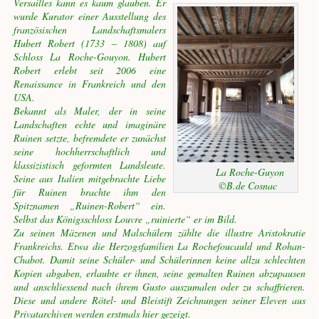
Versailles kann es kaum glauben. Er
wurde Kurator einer Ausstellung des
französischen Landschaftsmalers
Hubert Robert (1733 – 1808) auf
Schloss La Roche-Gouyon. Hubert
Robert erlebt seit 2006 eine
Renaissance in Frankreich und den
USA.
Bekannt als Maler, der in seine
Landschaften echte und imaginäre
Ruinen setzte, befremdete er zunächst
seine hochherrschaftlich und
klassizistisch geformten Landsleute.
La Roche-Guyon
Seine aus Italien mitgebrachte Liebe
©B.de Cosnac
für Ruinen brachte ihm den
Spitznamen „Ruinen-Robert“ ein.
Selbst das Königsschloss Louvre „ruinierte“ er im Bild.
Zu seinen Mäzenen und Malschülern zählte die illustre Aristokratie
Frankreichs. Etwa die Herzogsfamilien La Rochefoucauld und Rohan-
Chabot. Damit seine Schüler- und Schülerinnen keine allzu schlechten
Kopien abgaben, erlaubte er ihnen, seine gemalten Ruinen abzupausen
und anschliessend nach ihrem Gusto auszumalen oder zu schaffrieren.
Diese und andere Rötel- und Bleistift Zeichnungen seiner Eleven aus
Privatarchiven werden erstmals hier gezeigt.