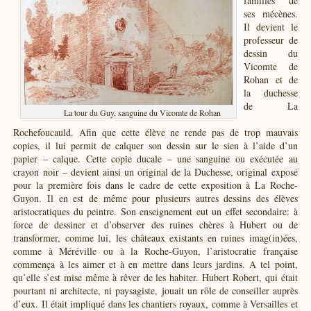
familles de
ses mécènes.
Il devient le
professeur de
dessin du
Vicomte de
Rohan et de
la duchesse
de La
La tour du Guy, sanguine du Vicomte de Rohan
Rochefoucauld. Afin que cette élève ne rende pas de trop mauvais
copies, il lui permit de calquer son dessin sur le sien à l’aide d’un
papier – calque. Cette copie ducale – une sanguine ou exécutée au
crayon noir – devient ainsi un original de la Duchesse, original exposé
pour la première fois dans le cadre de cette exposition à La Roche-
Guyon. Il en est de même pour plusieurs autres dessins des élèves
aristocratiques du peintre. Son enseignement eut un effet secondaire: à
force de dessiner et d’observer des ruines chères à Hubert ou de
transformer, comme lui, les châteaux existants en ruines imag(in)ées,
comme à Méréville ou à la Roche-Guyon, l’aristocratie française
commença à les aimer et à en mettre dans leurs jardins. A tel point,
qu’elle s’est mise même à rêver de les habiter. Hubert Robert, qui était
pourtant ni architecte, ni paysagiste, jouait un rôle de conseiller auprès
d’eux. Il était impliqué dans les chantiers royaux, comme à Versailles et