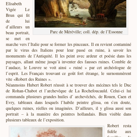
Elisabeth
Vigée Le
Brun qui fit
de lui
d’ailleurs un
Parc de Méréville; coll. dép. de l’Essonne
beau portrait,
se met en
marche vers l’Italie pour se former les pinceaux. Il en revient contaminé
par le virus des Italiens pour leur passé en ruine, à savoir les
monuments de l’Antiquité. Il les peint avec ardeur et poésie dans les
paysages, allant même jusqu’à inventer des fausses ruines. Comble de
l’audace, le Louvre se voit ainsi « ruiné » par cet archéologue de
l’esprit. Les Français trouvant ce goût fort étrange, le surnommèrent
vite «Robert des Ruines ».
Néanmoins Hubert Robert réussit à se trouver des mécènes tels le Duc
de Rohan-Chabot et l’archevêque de La Rochefoucauld. Celui-ci lui
commanda plusieurs grandes huiles d’ archevêchés, de Rouen, Caen et
Evry, tableaux dans lesquels l’habile peintre glissa, on s’en doute,
quelques ruines, réelles ou imaginées. D’ailleurs, il y glissa aussi son
portrait – à la manière des peintres hollandais. Bien visible dans
plusieurs tableaux de l’exposition.
Robert resta
fidèle aux